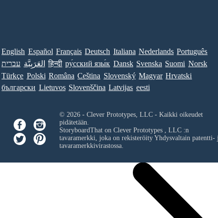
English
Español
Français
Deutsch
Italiana
Nederlands
Português
עברית
العَرَبِيَّة
हिन्दी
ру́сский язы́к
Dansk
Svenska
Suomi
Norsk
Türkçe
Polski
Româna
Ceština
Slovenský
Magyar
Hrvatski
български
Lietuvos
Slovenščina
Latvijas
eesti
© 2026 - Clever Prototypes, LLC - Kaikki oikeudet
pidätetään.
StoryboardThat on
Clever Prototypes , LLC
:n
tavaramerkki, joka on rekisteröity Yhdysvaltain patentti- 
tavaramerkkivirastossa.