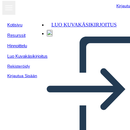
Kirjaut
LUO KUVAKÄSIKIRJOITUS
Kotisivu
Resurssit
Näytä
Hinnoittelu
diaesityksenä
Luo Kuvakäsikirjoitus
Rekisteröidy
Kirjautua Sisään