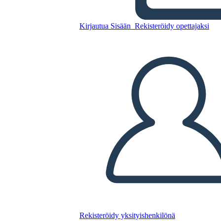
Modello di Mappa Caratteri
3 Campo Compilato
Kirjautua Sisään
Rekisteröidy opettajaksi
Kopioi tämä kuvakäsikirjoitus
LUO KUVAKÄSIKIRJOITUS
TOISTA DIAESITYS
LUE MINULLE
Rekisteröidy yksityishenkilönä