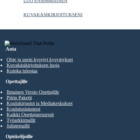
LUO ENSIMMÄINEN
KUVAKÄSIKIRJOITUKSENI
Auta
Ohje ja usein kysytyt kysymykset
Kuvakäsikirjoituksen luoja
Kuinka tulostaa
Opettajille
Ilmainen Versio Opettajille
Piirin Paketit
Koulukirjastot ja Mediakeskukset
Koulutusistunnot
Kaikki Opettajaresurssit
Työarkkimallit
Julistemallit
Opiskelijoille