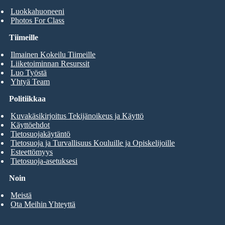
Luokkahuoneeni
Photos For Class
Tiimeille
Ilmainen Kokeilu Tiimeille
Liiketoiminnan Resurssit
Luo Työstä
Yhtyä Team
Politiikkaa
Kuvakäsikirjoitus Tekijänoikeus ja Käyttö
Käyttöehdot
Tietosuojakäytäntö
Tietosuoja ja Turvallisuus Kouluille ja Opiskelijoille
Esteettömyys
Tietosuoja-asetuksesi
Noin
Meistä
Ota Meihin Yhteyttä