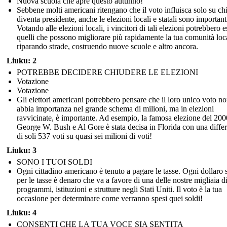
Nuova scuola che apre questo autunno!
Sebbene molti americani ritengano che il voto influisca solo su ch
diventa presidente, anche le elezioni locali e statali sono important
Votando alle elezioni locali, i vincitori di tali elezioni potrebbero e
quelli che possono migliorare più rapidamente la tua comunità loc
riparando strade, costruendo nuove scuole e altro ancora.
Liuku: 2
POTREBBE DECIDERE CHIUDERE LE ELEZIONI
Votazione
Votazione
Gli elettori americani potrebbero pensare che il loro unico voto n
abbia importanza nel grande schema di milioni, ma in elezioni
ravvicinate, è importante. Ad esempio, la famosa elezione del 200
George W. Bush e Al Gore è stata decisa in Florida con una diffe
di soli 537 voti su quasi sei milioni di voti!
Liuku: 3
SONO I TUOI SOLDI
Ogni cittadino americano è tenuto a pagare le tasse. Ogni dollaro 
per le tasse è denaro che va a favore di una delle nostre migliaia d
programmi, istituzioni e strutture negli Stati Uniti. Il voto è la tua
occasione per determinare come verranno spesi quei soldi!
Liuku: 4
CONSENTI CHE LA TUA VOCE SIA SENTITA