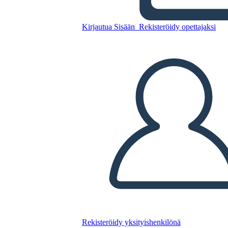
Kopioi tämä kuvakäsikirjoitus
Kirjautua Sisään
Rekisteröidy opettajaksi
LUO KUVAKÄSIKIRJOITUS
TOISTA DIAESITYS
LUE MINULLE
Rekisteröidy yksityishenkilönä