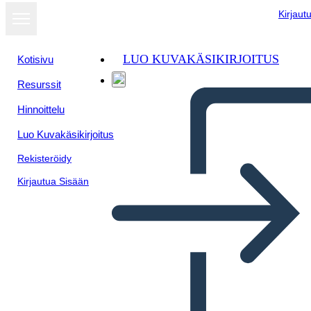
Kirjaut
LUO KUVAKÄSIKIRJOITUS
Kotisivu
Resurssit
Hinnoittelu
Luo Kuvakäsikirjoitus
Rekisteröidy
Kirjautua Sisään
Perché il Voto è Importante