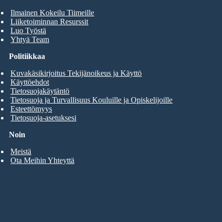
Ilmainen Kokeilu Tiimeille
Liiketoiminnan Resurssit
Luo Työstä
Yhtyä Team
Politiikkaa
Kuvakäsikirjoitus Tekijänoikeus ja Käyttö
Käyttöehdot
Tietosuojakäytäntö
Tietosuoja ja Turvallisuus Kouluille ja Opiskelijoille
Esteettömyys
Tietosuoja-asetuksesi
Noin
Meistä
Ota Meihin Yhteyttä