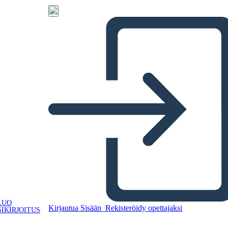
LUO
Kirjautua Sisään
Rekisteröidy opettajaksi
IKIRJOITUS