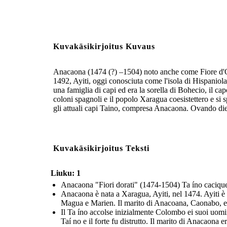
Kuvakäsikirjoitus Kuvaus
Anacaona (1474 (?) –1504) noto anche come Fiore d'Oro
1492, Ayiti, oggi conosciuta come l'isola di Hispanio
una famiglia di capi ed era la sorella di Bohecio, il 
coloni spagnoli e il popolo Xaragua coesistettero e si 
gli attuali capi Taino, compresa Anacaona. Ovando diede
Kuvakäsikirjoitus Teksti
Liuku: 1
Anacaona "Fiori dorati" (1474-1504) Ta íno cacique
Anacaona è nata a Xaragua, Ayiti, nel 1474. Ayiti è l
Magua e Marien. Il marito di Anacoana, Caonabo, era 
Il Ta íno accolse inizialmente Colombo ei suoi uomini
Taí no e il forte fu distrutto. Il marito di Anacaona