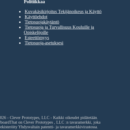
Politiikkaa
Kuvakäsikirjoitus Tekijänoikeus ja Käyttö
Käyttöehdot
Tietosuojakäytäntö
Tietosuoja ja Turvallisuus Kouluille ja
Opiskelijoille
Esteettömyys
Tietosuoja-asetuksesi
026 - Clever Prototypes, LLC - Kaikki oikeudet pidätetään.
yboardThat on
Clever Prototypes , LLC
:n tavaramerkki, joka
ekisteröity Yhdysvaltain patentti- ja tavaramerkkivirastossa.