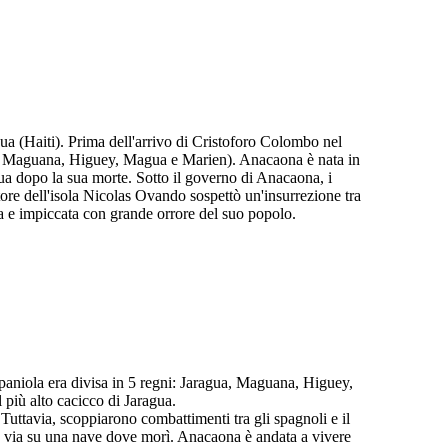
a (Haiti). Prima dell'arrivo di Cristoforo Colombo nel
ua, Maguana, Higuey, Magua e Marien). Anacaona è nata in
ua dopo la sua morte. Sotto il governo di Anacaona, i
tore dell'isola Nicolas Ovando sospettò un'insurrezione tra
ta e impiccata con grande orrore del suo popolo.
ispaniola era divisa in 5 regni: Jaragua, Maguana, Higuey,
 più alto cacicco di Jaragua.
Tuttavia, scoppiarono combattimenti tra gli spagnoli e il
ato via su una nave dove morì. Anacaona è andata a vivere