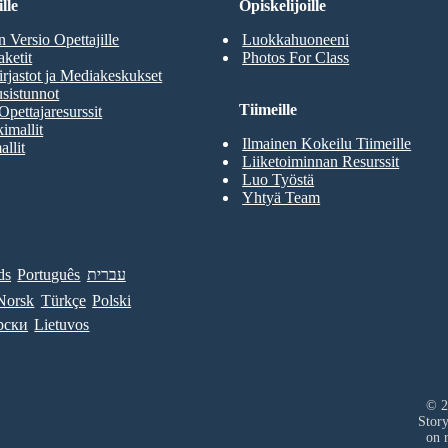
lle
Opiskelijoille
n Versio Opettajille
Luokkahuoneeni
aketit
Photos For Class
rjastot ja Mediakeskukset
sistunnot
Tiimeille
Opettajaresurssit
imallit
Ilmainen Kokeilu Tiimeille
allit
Liiketoiminnan Resurssit
Luo Työstä
Yhtyä Team
ds
Português
עברית
Norsk
Türkçe
Polski
рски
Lietuvos
© 2
Stor
on r