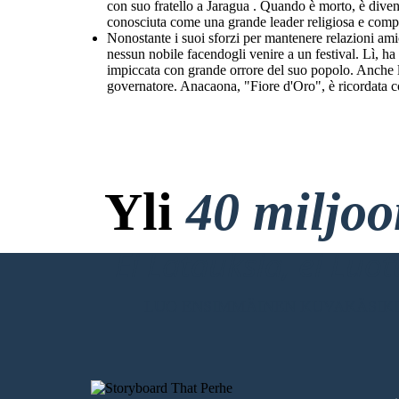
con suo fratello a Jaragua . Quando è morto, è divent
conosciuta come una grande leader religiosa e composi
Nonostante i suoi sforzi per mantenere relazioni am
nessun nobile facendogli venire a un festival. Lì, 
impiccata con grande orrore del suo popolo. Anche le
governatore. Anacaona, "Fiore d'Oro", è ricordata 
Yli
40 miljo
Ei Latauksia, ei Luo
LUO ENSIMMÄINEN KUVAKÄSIKI