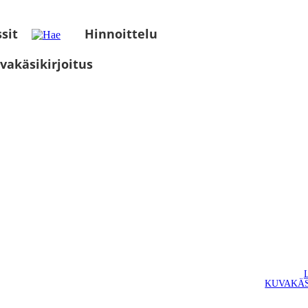
sit
Hinnoittelu
vakäsikirjoitus
KUVAKÄS