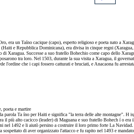
, era un Taíno cacique (capo), esperto religioso e poeta nato a Xaragu
la (Haiti e Repubblica Dominicana), era divisa in cinque regni (Xarag
capo di Xaragua. Successe a suo fratello Bohechio come capo dello Xarag
sposarono tra loro. Nel 1503, durante la sua visita a Xaragua, il governa
 l'ordine che i capi fossero catturati e bruciati, e Anacaona fu arresta
, poeta e martire
a parola Ta íno per Haiti e significa "la terra delle alte montagne". H 
il più alto cacicco (leader) di Maguana e suo fratello Bohech í o era il
 nel 1492 e li aiutò persino a costruire il loro primo forte La Navidad. 
 era sospettato di aver organizzato l'attacco e fu rapito nel 1493 e mand