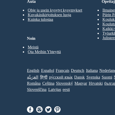
Auta
Opettaji
Ohje ja usein kysytyt kysymykset
Ilmaine
Kuvakäsikirjoituksen luoja
Piirin P
Kuinka tulostaa
Kouluki
Koulutu
Kaikki 
Työarkk
Julistem
Noin
Meistä
Ota Meihin Yhteyttä
English
Español
Français
Deutsch
Italiana
Nederlan
العَرَبِيَّة
हिन्दी
ру́сский язы́к
Dansk
Svenska
Suomi
Româna
Ceština
Slovenský
Magyar
Hrvatski
бълга
Slovenščina
Latvijas
eesti