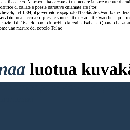
ata il cacicco. Anacaona ha cercato di mantenere la pace mentre rivendic
trice di ballate e poesie narrative chiamate are í tos.
ichevoli, nel 1504, il governatore spagnolo Nicolás de Ovando desiderav
ha avviato un attacco a sorpresa e sono stati massacrati. Ovando ha poi
 azioni di Ovando hanno inorridito la regina Isabella. Quando ha saputo 
come una martire del popolo Taí no.
onaa
luotua kuvakä
ttokorttia ja ei Vaadi Kirjaut
RJOITUKSENI