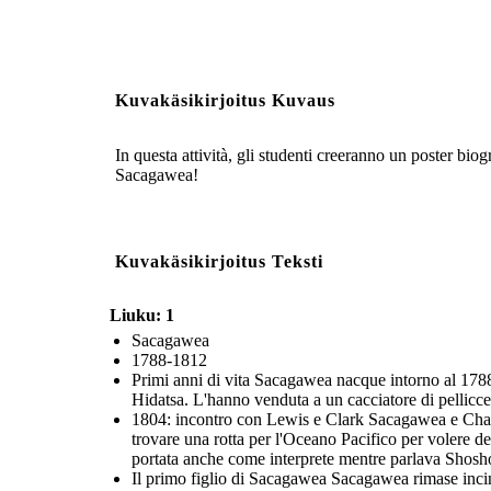
Kuvakäsikirjoitus Kuvaus
In questa attività, gli studenti creeranno un poster bi
Sacagawea!
Kuvakäsikirjoitus Teksti
Liuku: 1
Sacagawea
1788-1812
Primi anni di vita Sacagawea nacque intorno al 1788 n
Hidatsa. L'hanno venduta a un cacciatore di pellicc
1804: incontro con Lewis e Clark Sacagawea e Charb
trovare una rotta per l'Oceano Pacifico per volere
portata anche come interprete mentre parlava Shosh
Il primo figlio di Sacagawea Sacagawea rimase incin