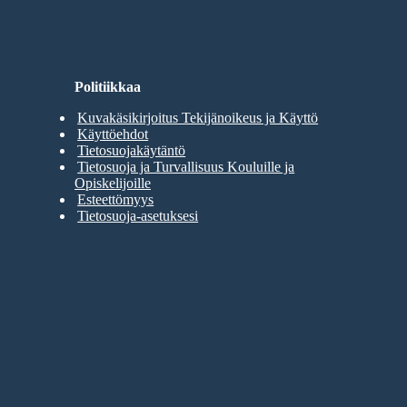
Politiikkaa
Kuvakäsikirjoitus Tekijänoikeus ja Käyttö
Käyttöehdot
Tietosuojakäytäntö
Tietosuoja ja Turvallisuus Kouluille ja
Opiskelijoille
Esteettömyys
Tietosuoja-asetuksesi