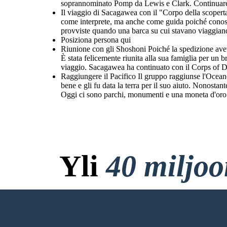
soprannominato Pomp da Lewis e Clark. Continuare i
Il viaggio di Sacagawea con il "Corpo della scopert
come interprete, ma anche come guida poiché conoscev
provviste quando una barca su cui stavano viaggian
Posiziona persona qui
Riunione con gli Shoshoni Poiché la spedizione avev
È stata felicemente riunita alla sua famiglia per un
viaggio. Sacagawea ha continuato con il Corps of Di
Raggiungere il Pacifico Il gruppo raggiunse l'Ocean
bene e gli fu data la terra per il suo aiuto. Nonostan
Oggi ci sono parchi, monumenti e una moneta d'oro de
Yli
40 miljo
Ei Latauksia, ei Luo
LUO ENSIMMÄINEN KUVAKÄSIKI