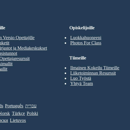
lle
Opiskelijoille
n Versio Opettajille
Luokkahuoneeni
aketit
Photos For Class
rjastot ja Mediakeskukset
sistunnot
Tiimeille
Opettajaresurssit
imallit
Ilmainen Kokeilu Tiimeille
allit
Liiketoiminnan Resurssit
Luo Työstä
Yhtyä Team
ds
Português
עברית
Norsk
Türkçe
Polski
рски
Lietuvos