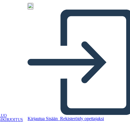
LUO
Kirjautua Sisään
Rekisteröidy opettajaksi
IKIRJOITUS