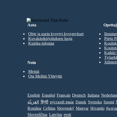
Auta
Opettaji
Ohje ja usein kysytyt kysymykset
Ilmaine
Kuvakäsikirjoituksen luoja
Piirin P
Kuinka tulostaa
Kouluki
Koulutu
Kaikki 
Työarkk
Julistem
Noin
Meistä
Ota Meihin Yhteyttä
English
Español
Français
Deutsch
Italiana
Nederlan
العَرَبِيَّة
हिन्दी
ру́сский язы́к
Dansk
Svenska
Suomi
Româna
Ceština
Slovenský
Magyar
Hrvatski
бълга
Slovenščina
Latvijas
eesti