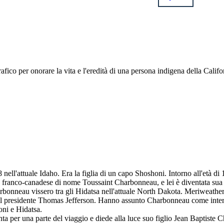
ografico per onorare la vita e l'eredità di una persona indigena della Ca
ell'attuale Idaho. Era la figlia di un capo Shoshoni. Intorno all'età di 
e franco-canadese di nome Toussaint Charbonneau, e lei è diventata sua
onneau vissero tra gli Hidatsa nell'attuale North Dakota. Meriweather
 del presidente Thomas Jefferson. Hanno assunto Charbonneau come inter
oni e Hidatsa.
ta per una parte del viaggio e diede alla luce suo figlio Jean Baptiste