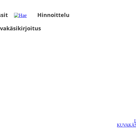
sit
Hinnoittelu
vakäsikirjoitus
KUVAKÄS