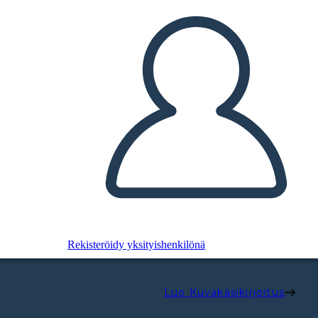
Rekisteröidy yksityishenkilönä
Luo Kuvakäsikirjoitus