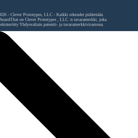
026 - Clever Prototypes, LLC - Kaikki oikeudet pidätetään.
yboardThat on
Clever Prototypes , LLC
:n tavaramerkki, joka
ekisteröity Yhdysvaltain patentti- ja tavaramerkkivirastossa.