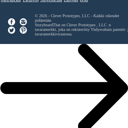
© 2026 - Clever Prototypes, LLC - Kaikki oikeudet
pidätetään.
StoryboardThat on
Clever Prototypes , LLC
:n
tavaramerkki, joka on rekisteröity Yhdysvaltain patentti- 
tavaramerkkivirastossa.