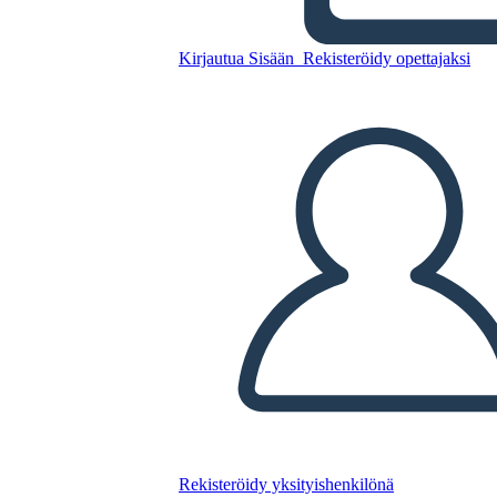
Riepilogo
Kirjautua Sisään
Rekisteröidy opettajaksi
Kopioi tämä kuvakäsikirjoitus
LUO KUVAKÄSIKIRJOITUS
TOISTA DIAESITYS
LUE MINULLE
Rekisteröidy yksityishenkilönä