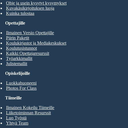
Ohje ja usein kysytyt kysymykset
Kuvakäsikirjoituksen luoja
Kuinka tulostaa
Opettajille
Ilmainen Versio Opettajille
Piirin Paketit
Koulukirjastot ja Mediakeskukset
Koulutusistunnot
Kaikki Opettajaresurssit
Työarkkimallit
Julistemallit
Opiskelijoille
Luokkahuoneeni
Photos For Class
Tiimeille
Ilmainen Kokeilu Tiimeille
Liiketoiminnan Resurssit
Luo Työstä
Yhtyä Team