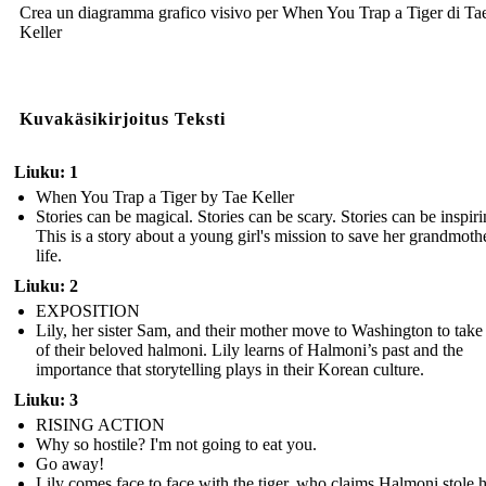
Crea un diagramma grafico visivo per When You Trap a Tiger di Ta
Keller
Kuvakäsikirjoitus Teksti
Liuku: 1
When You Trap a Tiger by Tae Keller
Stories can be magical. Stories can be scary. Stories can be inspiri
This is a story about a young girl's mission to save her grandmothe
life.
Liuku: 2
EXPOSITION
Lily, her sister Sam, and their mother move to Washington to take
of their beloved halmoni. Lily learns of Halmoni’s past and the
importance that storytelling plays in their Korean culture.
Liuku: 3
RISING ACTION
Why so hostile? I'm not going to eat you.
Go away!
Lily comes face to face with the tiger, who claims Halmoni stole 