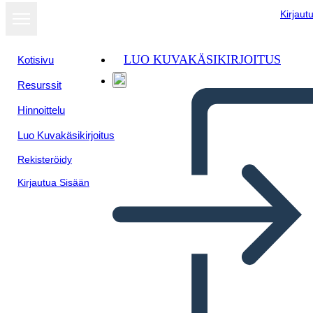
Kirjaut
LUO KUVAKÄSIKIRJOITUS
Kotisivu
Resurssit
Hinnoittelu
Luo Kuvakäsikirjoitus
Rekisteröidy
Kirjautua Sisään
Quando Intrappoli una Tigre