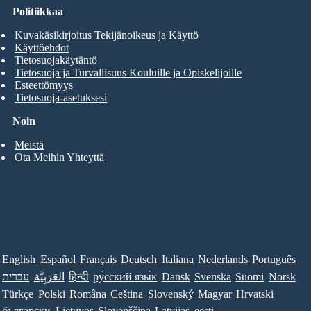
Politiikkaa
Kuvakäsikirjoitus Tekijänoikeus ja Käyttö
Käyttöehdot
Tietosuojakäytäntö
Tietosuoja ja Turvallisuus Kouluille ja Opiskelijoille
Esteettömyys
Tietosuoja-asetuksesi
Noin
Meistä
Ota Meihin Yhteyttä
English
Español
Français
Deutsch
Italiana
Nederlands
Português
עברית
العَرَبِيَّة
हिन्दी
ру́сский язы́к
Dansk
Svenska
Suomi
Norsk
Türkçe
Polski
Româna
Ceština
Slovenský
Magyar
Hrvatski
български
Lietuvos
Slovenščina
Latvijas
eesti