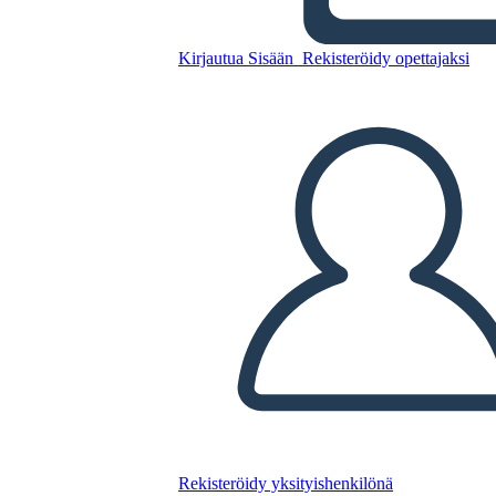
Ragazzo Sulla Timeline Della
Scatola di Legno
Kirjautua Sisään
Rekisteröidy opettajaksi
Kopioi tämä kuvakäsikirjoitus
LUO KUVAKÄSIKIRJOITUS
TOISTA DIAESITYS
LUE MINULLE
Rekisteröidy yksityishenkilönä