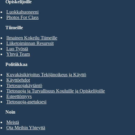
Opiskelijoille
Luokkahuoneeni
Photos For Class
Tiimeille
Ilmainen Kokeilu Tiimeille
Liiketoiminnan Resurssit
Luo Työstä
Yhtyä Team
Politiikkaa
Kuvakäsikirjoitus Tekijänoikeus ja Käyttö
Käyttöehdot
Tietosuojakäytäntö
Tietosuoja ja Turvallisuus Kouluille ja Opiskelijoille
Esteettömyys
Tietosuoja-asetuksesi
Noin
Meistä
Ota Meihin Yhteyttä