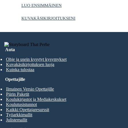
LUO ENSIMMÄINEN
KUVAKÄSIKIRJOITUKSENI
Auta
Ohje ja usein kysytyt kysymykset
Kuvakäsikirjoituksen luoja
Kuinka tulostaa
Opettajille
Ilmainen Versio Opettajille
Piirin Paketit
Koulukirjastot ja Mediakeskukset
Koulutusistunnot
Kaikki Opettajaresurssit
Työarkkimallit
Julistemallit