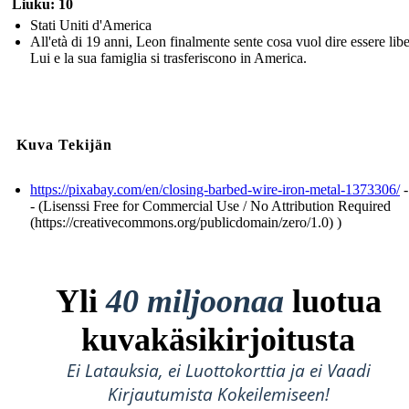
Liuku: 10
Stati Uniti d'America
All'età di 19 anni, Leon finalmente sente cosa vuol dire essere libe
Lui e la sua famiglia si trasferiscono in America.
Kuva Tekijän
https://pixabay.com/en/closing-barbed-wire-iron-metal-1373306/
-
- (Lisenssi Free for Commercial Use / No Attribution Required
(https://creativecommons.org/publicdomain/zero/1.0) )
Yli
40 miljoonaa
luotua
kuvakäsikirjoitusta
Ei Latauksia, ei Luottokorttia ja ei Vaadi
Kirjautumista Kokeilemiseen!