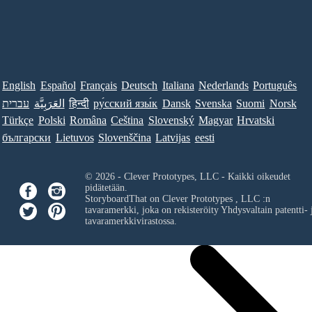
English
Español
Français
Deutsch
Italiana
Nederlands
Português
עברית
العَرَبِيَّة
हिन्दी
ру́сский язы́к
Dansk
Svenska
Suomi
Norsk
Türkçe
Polski
Româna
Ceština
Slovenský
Magyar
Hrvatski
български
Lietuvos
Slovenščina
Latvijas
eesti
© 2026 - Clever Prototypes, LLC - Kaikki oikeudet
pidätetään.
StoryboardThat on
Clever Prototypes , LLC
:n
tavaramerkki, joka on rekisteröity Yhdysvaltain patentti- 
tavaramerkkivirastossa.