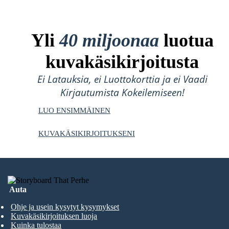
Yli
40 miljoonaa
luotua
kuvakäsikirjoitusta
Ei Latauksia, ei Luottokorttia ja ei Vaadi
Kirjautumista Kokeilemiseen!
LUO ENSIMMÄINEN
KUVAKÄSIKIRJOITUKSENI
Auta
Ohje ja usein kysytyt kysymykset
Kuvakäsikirjoituksen luoja
Kuinka tulostaa