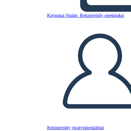
Kirjautua Sisään
Rekisteröidy opettajaksi
Riassunto Della Storia di
Paiute Princess
Kopioi tämä kuvakäsikirjoitus
LUO KUVAKÄSIKIRJOITUS
TOISTA DIAESITYS
LUE MINULLE
Rekisteröidy yksityishenkilönä