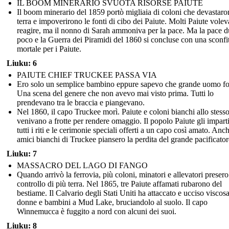
IL BOOM MINERARIO SVUOTA RISORSE PAIUTE
Il boom minerario del 1859 portò migliaia di coloni che devastaro
terra e impoverirono le fonti di cibo dei Paiute. Molti Paiute vole
reagire, ma il nonno di Sarah ammoniva per la pace. Ma la pace d
poco e la Guerra dei Piramidi del 1860 si concluse con una sconfi
mortale per i Paiute.
Liuku: 6
PAIUTE CHIEF TRUCKEE PASSA VIA
Ero solo un semplice bambino eppure sapevo che grande uomo fos
Una scena del genere che non avevo mai visto prima. Tutti lo
prendevano tra le braccia e piangevano.
Nel 1860, il capo Truckee morì. Paiute e coloni bianchi allo stes
venivano a frotte per rendere omaggio. Il popolo Paiute gli impart
tutti i riti e le cerimonie speciali offerti a un capo così amato. Anch
amici bianchi di Truckee piansero la perdita del grande pacificator
Liuku: 7
MASSACRO DEL LAGO DI FANGO
Quando arrivò la ferrovia, più coloni, minatori e allevatori presero 
controllo di più terra. Nel 1865, tre Paiute affamati rubarono del
bestiame. Il Calvario degli Stati Uniti ha attaccato e ucciso viscos
donne e bambini a Mud Lake, bruciandolo al suolo. Il capo
Winnemucca è fuggito a nord con alcuni dei suoi.
Liuku: 8