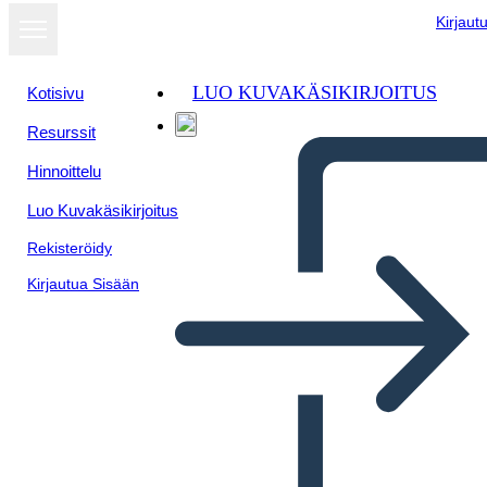
Kirjaut
LUO KUVAKÄSIKIRJOITUS
Kotisivu
Resurssit
Hinnoittelu
Luo Kuvakäsikirjoitus
Rekisteröidy
Kirjautua Sisään