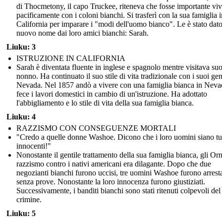
di Thocmetony, il capo Truckee, riteneva che fosse importante viv
pacificamente con i coloni bianchi. Si trasferì con la sua famiglia i
California per imparare i "modi dell'uomo bianco". Le è stato dat
nuovo nome dai loro amici bianchi: Sarah.
Liuku: 3
ISTRUZIONE IN CALIFORNIA
Sarah è diventata fluente in inglese e spagnolo mentre visitava su
nonno. Ha continuato il suo stile di vita tradizionale con i suoi gen
Nevada. Nel 1857 andò a vivere con una famiglia bianca in Neva
fece i lavori domestici in cambio di un'istruzione. Ha adottato
l'abbigliamento e lo stile di vita della sua famiglia bianca.
Liuku: 4
RAZZISMO CON CONSEGUENZE MORTALI
"Credo a quelle donne Washoe. Dicono che i loro uomini siano tut
innocenti!"
Nonostante il gentile trattamento della sua famiglia bianca, gli Orn
razzismo contro i nativi americani era dilagante. Dopo che due
negozianti bianchi furono uccisi, tre uomini Washoe furono arresta
senza prove. Nonostante la loro innocenza furono giustiziati.
Successivamente, i banditi bianchi sono stati ritenuti colpevoli del
crimine.
Liuku: 5