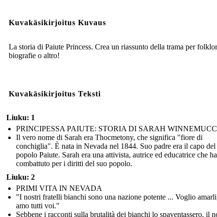
Kuvakäsikirjoitus Kuvaus
La storia di Paiute Princess. Crea un riassunto della trama per folklor
biografie o altro!
Kuvakäsikirjoitus Teksti
Liuku: 1
PRINCIPESSA PAIUTE: STORIA DI SARAH WINNEMUC
Il vero nome di Sarah era Thocmetony, che significa "fiore di
conchiglia". È nata in Nevada nel 1844. Suo padre era il capo del
popolo Paiute. Sarah era una attivista, autrice ed educatrice che ha
combattuto per i diritti del suo popolo.
Liuku: 2
PRIMI VITA IN NEVADA
"I nostri fratelli bianchi sono una nazione potente ... Voglio amarl
amo tutti voi."
Sebbene i racconti sulla brutalità dei bianchi lo spaventassero, il 