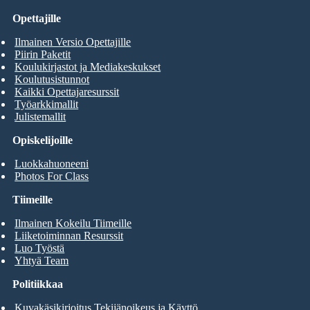
Opettajille
Ilmainen Versio Opettajille
Piirin Paketit
Koulukirjastot ja Mediakeskukset
Koulutusistunnot
Kaikki Opettajaresurssit
Työarkkimallit
Julistemallit
Opiskelijoille
Luokkahuoneeni
Photos For Class
Tiimeille
Ilmainen Kokeilu Tiimeille
Liiketoiminnan Resurssit
Luo Työstä
Yhtyä Team
Politiikkaa
Kuvakäsikirjoitus Tekijänoikeus ja Käyttö