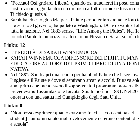
"Peccato! Osi gridare, Libertà, quando osi trattenerci in posti cont
nostra volontà, guidandoci da un posto all'altro come se fossimo b
Ti chiedo giustizia!"
Sarah ha chiesto giustizia per i Paiute per poter tornare nelle loro t
Ha scritto al governo, ha parlato a Washington, DC e davanti a fol
tutta la nazione. Nel 1883 scrisse "Life Among the Piutes". Nel 18
popolo Paiute fu autorizzato a tornare in Nevada e Sarah si unì a l
Liuku: 12
L'EREDITÀ DI SARAH WINNEMUCCA
SARAH WINNEMUCCA DIFENSORE DEI DIRITTI UMAN
EDUCATORE AUTORE DEL PRIMO LIBRO DI UNA DON
NATIVA
Nel 1885, Sarah aprì una scuola per bambini Paiute che insegnava
l'inglese e il Paiute e dove si sentivano amati e accolti. Durava sol
anni prima che prendessero il sopravvento i programmi governativ
prevedevano l'assimilazione forzata. Sarah morì nel 1891. Nel 20
onorata con una statua nel Campidoglio degli Stati Uniti.
Liuku: 0
"Non posso esprimere quanto eravamo felici ... [con centinaia di
studenti] hanno imparato molto velocemente ed erano contenti di 
a scuola".