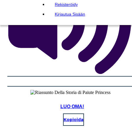
Rekisteröidy
Kirjautua Sisään
LUO OMA!
Kopioida