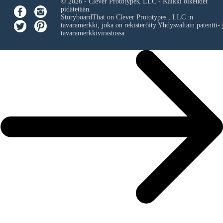
© 2026 - Clever Prototypes, LLC - Kaikki oikeudet
pidätetään.
StoryboardThat on
Clever Prototypes , LLC
:n
tavaramerkki, joka on rekisteröity Yhdysvaltain patentti- 
tavaramerkkivirastossa.