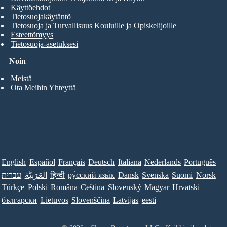
Käyttöehdot
Tietosuojakäytäntö
Tietosuoja ja Turvallisuus Kouluille ja Opiskelijoille
Esteettömyys
Tietosuoja-asetuksesi
Noin
Meistä
Ota Meihin Yhteyttä
English
Español
Français
Deutsch
Italiana
Nederlands
Português
עברית
العَرَبِيَّة
हिन्दी
ру́сский язы́к
Dansk
Svenska
Suomi
Norsk
Türkçe
Polski
Româna
Ceština
Slovenský
Magyar
Hrvatski
български
Lietuvos
Slovenščina
Latvijas
eesti