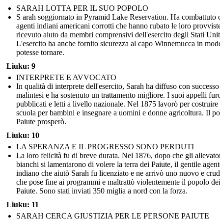
SARAH LOTTA PER IL SUO POPOLO
S arah soggiornato in Pyramid Lake Reservation. Ha combattuto 
agenti indiani americani corrotti che hanno rubato le loro provvist
ricevuto aiuto da membri comprensivi dell'esercito degli Stati Unit
L'esercito ha anche fornito sicurezza al capo Winnemucca in mod
potesse tornare.
Liuku: 9
INTERPRETE E AVVOCATO
In qualità di interprete dell'esercito, Sarah ha diffuso con successo
malintesi e ha sostenuto un trattamento migliore. I suoi appelli fu
pubblicati e letti a livello nazionale. Nel 1875 lavorò per costruire
scuola per bambini e insegnare a uomini e donne agricoltura. Il p
Paiute prosperò.
Liuku: 10
LA SPERANZA E IL PROGRESSO SONO PERDUTI
La loro felicità fu di breve durata. Nel 1876, dopo che gli allevato
bianchi si lamentarono di volere la terra dei Paiute, il gentile agen
indiano che aiutò Sarah fu licenziato e ne arrivò uno nuovo e crud
che pose fine ai programmi e maltrattò violentemente il popolo de
Paiute. Sono stati inviati 350 miglia a nord con la forza.
Liuku: 11
SARAH CERCA GIUSTIZIA PER LE PERSONE PAIUTE