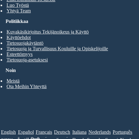
Luo Työstä
Yhtyä Team
Politiikkaa
Kuvakäsikirjoitus Tekijänoikeus ja Käyttö
Käyttöehdot
Tietosuojakäytäntö
Tietosuoja ja Turvallisuus Kouluille ja Opiskelijoille
Esteettömyys
Tietosuoja-asetuksesi
Noin
Meistä
Ota Meihin Yhteyttä
English
Español
Français
Deutsch
Italiana
Nederlands
Português