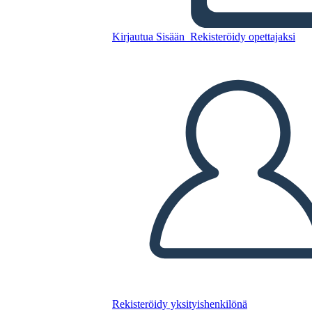
Hamilton
Kirjautua Sisään
Rekisteröidy opettajaksi
Kopioi tämä kuvakäsikirjoitus
LUO KUVAKÄSIKIRJOITUS
TOISTA DIAESITYS
LUE MINULLE
Rekisteröidy yksityishenkilönä