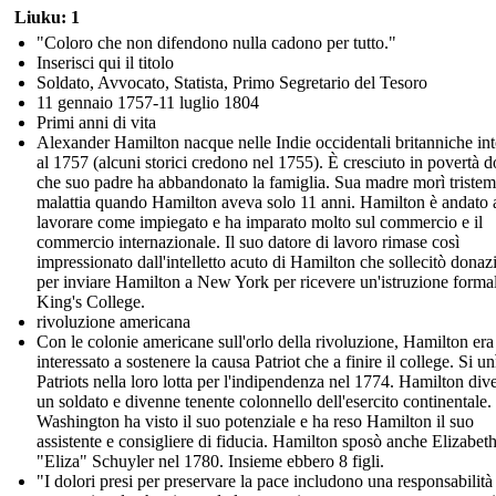
Liuku: 1
"Coloro che non difendono nulla cadono per tutto."
Inserisci qui il titolo
Soldato, Avvocato, Statista, Primo Segretario del Tesoro
11 gennaio 1757-11 luglio 1804
Primi anni di vita
Alexander Hamilton nacque nelle Indie occidentali britanniche in
al 1757 (alcuni storici credono nel 1755). È cresciuto in povertà 
che suo padre ha abbandonato la famiglia. Sua madre morì tristem
malattia quando Hamilton aveva solo 11 anni. Hamilton è andato 
lavorare come impiegato e ha imparato molto sul commercio e il
commercio internazionale. Il suo datore di lavoro rimase così
impressionato dall'intelletto acuto di Hamilton che sollecitò donaz
per inviare Hamilton a New York per ricevere un'istruzione formal
King's College.
rivoluzione americana
Con le colonie americane sull'orlo della rivoluzione, Hamilton era
interessato a sostenere la causa Patriot che a finire il college. Si un
Patriots nella loro lotta per l'indipendenza nel 1774. Hamilton di
un soldato e divenne tenente colonnello dell'esercito continentale.
Washington ha visto il suo potenziale e ha reso Hamilton il suo
assistente e consigliere di fiducia. Hamilton sposò anche Elizabet
"Eliza" Schuyler nel 1780. Insieme ebbero 8 figli.
"I dolori presi per preservare la pace includono una responsabilità