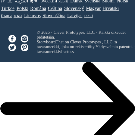
עברית
العَرَبِيَّة
हिन्दी
ру́сский язы́к
Dansk
Svenska
Suomi
Norsk
Türkçe
Polski
Româna
Ceština
Slovenský
Magyar
Hrvatski
български
Lietuvos
Slovenščina
Latvijas
eesti
© 2026 - Clever Prototypes, LLC - Kaikki oikeudet
pidätetään.
StoryboardThat on
Clever Prototypes , LLC
:n
tavaramerkki, joka on rekisteröity Yhdysvaltain patentti- 
tavaramerkkivirastossa.