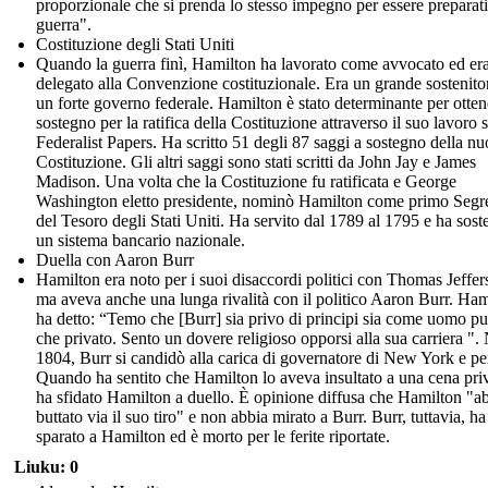
proporzionale che si prenda lo stesso impegno per essere preparati
guerra".
Costituzione degli Stati Uniti
Quando la guerra finì, Hamilton ha lavorato come avvocato ed er
delegato alla Convenzione costituzionale. Era un grande sostenito
un forte governo federale. Hamilton è stato determinante per ottene
sostegno per la ratifica della Costituzione attraverso il suo lavoro 
Federalist Papers. Ha scritto 51 degli 87 saggi a sostegno della n
Costituzione. Gli altri saggi sono stati scritti da John Jay e James
Madison. Una volta che la Costituzione fu ratificata e George
Washington eletto presidente, nominò Hamilton come primo Segre
del Tesoro degli Stati Uniti. Ha servito dal 1789 al 1795 e ha sost
un sistema bancario nazionale.
Duella con Aaron Burr
Hamilton era noto per i suoi disaccordi politici con Thomas Jeffer
ma aveva anche una lunga rivalità con il politico Aaron Burr. Ham
ha detto: “Temo che [Burr] sia privo di principi sia come uomo p
che privato. Sento un dovere religioso opporsi alla sua carriera ".
1804, Burr si candidò alla carica di governatore di New York e pe
Quando ha sentito che Hamilton lo aveva insultato a una cena priv
ha sfidato Hamilton a duello. È opinione diffusa che Hamilton "a
buttato via il suo tiro" e non abbia mirato a Burr. Burr, tuttavia, ha
sparato a Hamilton ed è morto per le ferite riportate.
Liuku: 0