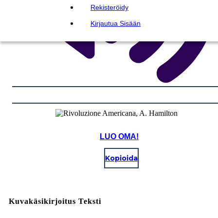
Rekisteröidy
Kirjautua Sisään
LUO OMA!
Kopioida
Kuvakäsikirjoitus Teksti