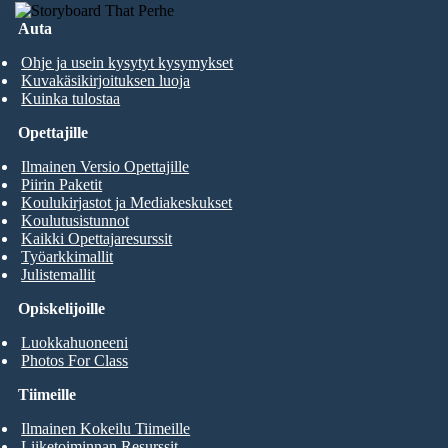
Auta
Ohje ja usein kysytyt kysymykset
Kuvakäsikirjoituksen luoja
Kuinka tulostaa
Opettajille
Ilmainen Versio Opettajille
Piirin Paketit
Koulukirjastot ja Mediakeskukset
Koulutusistunnot
Kaikki Opettajaresurssit
Työarkkimallit
Julistemallit
Opiskelijoille
Luokkahuoneeni
Photos For Class
Tiimeille
Ilmainen Kokeilu Tiimeille
Liiketoiminnan Resurssit