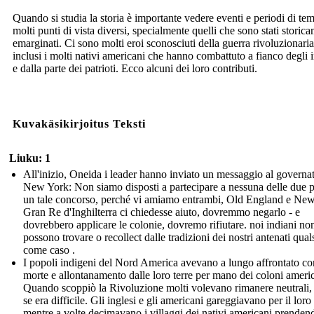
Quando si studia la storia è importante vedere eventi e periodi di te
molti punti di vista diversi, specialmente quelli che sono stati storic
emarginati. Ci sono molti eroi sconosciuti della guerra rivoluzionaria
inclusi i molti nativi americani che hanno combattuto a fianco degli i
e dalla parte dei patrioti. Ecco alcuni dei loro contributi.
Kuvakäsikirjoitus Teksti
Liuku: 1
All'inizio, Oneida i leader hanno inviato un messaggio al governat
New York: Non siamo disposti a partecipare a nessuna delle due pa
un tale concorso, perché vi amiamo entrambi, Old England e New.
Gran Re d'Inghilterra ci chiedesse aiuto, dovremmo negarlo - e
dovrebbero applicare le colonie, dovremo rifiutare. noi indiani no
possono trovare o recollect dalle tradizioni dei nostri antenati qual
come caso .
I popoli indigeni del Nord America avevano a lungo affrontato conf
morte e allontanamento dalle loro terre per mano dei coloni americ
Quando scoppiò la Rivoluzione molti volevano rimanere neutrali,
se era difficile. Gli inglesi e gli americani gareggiavano per il loro
mentre a volte decimavano i villaggi dei nativi americani prenden