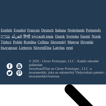
English
Español
Français
Deutsch
Italiana
Nederlands
Português
עברית
العَرَبِيَّة
हिन्दी
ру́сский язы́к
Dansk
Svenska
Suomi
Norsk
Türkçe
Polski
Româna
Ceština
Slovenský
Magyar
Hrvatski
български
Lietuvos
Slovenščina
Latvijas
eesti
© 2026 - Clever Prototypes, LLC - Kaikki oikeudet
pidätetään.
StoryboardThat on
Clever Prototypes , LLC
:n
tavaramerkki, joka on rekisteröity Yhdysvaltain patentti- 
tavaramerkkivirastossa.