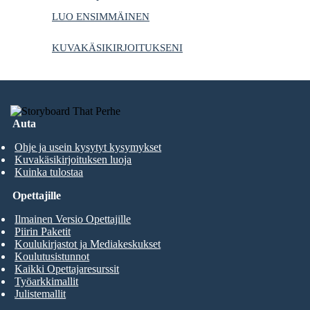
LUO ENSIMMÄINEN
KUVAKÄSIKIRJOITUKSENI
Auta
Ohje ja usein kysytyt kysymykset
Kuvakäsikirjoituksen luoja
Kuinka tulostaa
Opettajille
Ilmainen Versio Opettajille
Piirin Paketit
Koulukirjastot ja Mediakeskukset
Koulutusistunnot
Kaikki Opettajaresurssit
Työarkkimallit
Julistemallit