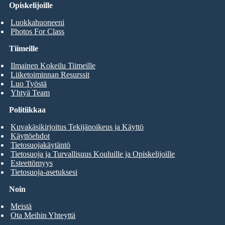
Opiskelijoille
Luokkahuoneeni
Photos For Class
Tiimeille
Ilmainen Kokeilu Tiimeille
Liiketoiminnan Resurssit
Luo Työstä
Yhtyä Team
Politiikkaa
Kuvakäsikirjoitus Tekijänoikeus ja Käyttö
Käyttöehdot
Tietosuojakäytäntö
Tietosuoja ja Turvallisuus Kouluille ja Opiskelijoille
Esteettömyys
Tietosuoja-asetuksesi
Noin
Meistä
Ota Meihin Yhteyttä