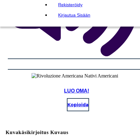
Rekisteröidy
Kirjautua Sisään
LUO OMA!
Kopioida
Kuvakäsikirjoitus Kuvaus