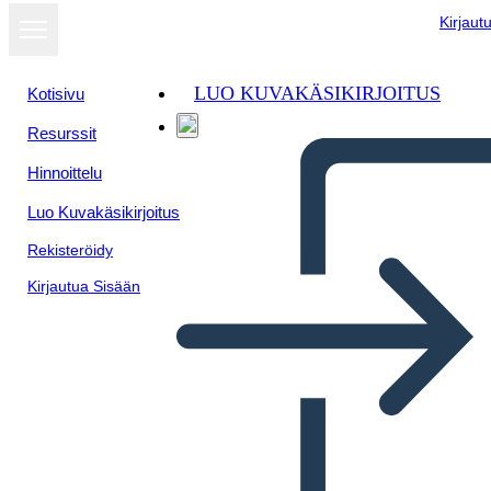
Kirjaut
LUO KUVAKÄSIKIRJOITUS
Kotisivu
Resurssit
Hinnoittelu
Luo Kuvakäsikirjoitus
Rekisteröidy
Kirjautua Sisään