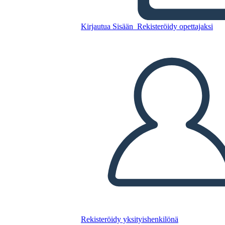
Rivoluzione Americana
Nativi Americani
Kirjautua Sisään
Rekisteröidy opettajaksi
Kopioi tämä kuvakäsikirjoitus
LUO KUVAKÄSIKIRJOITUS
TOISTA DIAESITYS
LUE MINULLE
Rekisteröidy yksityishenkilönä