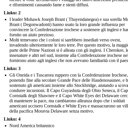
e rifornimenti causando fame e stenti diffusi.
Liuku: 2
I leader Mohawk Joseph Brant ( Thayendanegea) e sua sorella Mo
Brant ( Degonwadonti) hanno usato la loro grande influenza per
convincere la Confederazione irochese a sostenere gli inglesi e h
fornito un aiuto prezioso.
Molti temevano che i coloni si sarebbero insediati verso ovest,
invadendo ulteriormente le loro terre. Per questo motivo, la maggi
parte delle Prime Nazioni si è alleata con gli inglesi. I Cherokee, l
insenature e altri nel sud, insieme alla Confederazione irochese ne
fornirono aiuto agli inglesi che non avevano familiarità con il pae
Liuku: 3
Gli Oneida e i Tuscarora ruppero con la Confederazione Irochese,
ponendo fine alla secolare Grande Pace delle Haudenosaunee, e 
sostenuto gli americani insieme allo Stockbridge, aiutando a scova
condurre incursioni. Il Capo Guyashuta degli Ohio Seneca, il Ca
Cornstalk degli Shawnee e il Capo White Eyes dei Delaware cer
di mantenere la pace, ma cambiarono alleanza dopo che i soldati
americani uccisero Cornstalk e White Eyes e massacrarono un vil
della pacifica Moravia Delaware senza motivo.
Liuku: 4
Nord America britannico