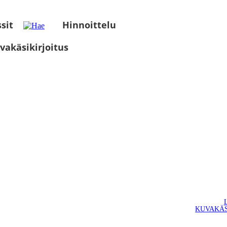
sit
Hinnoittelu
vakäsikirjoitus
KUVAKÄS