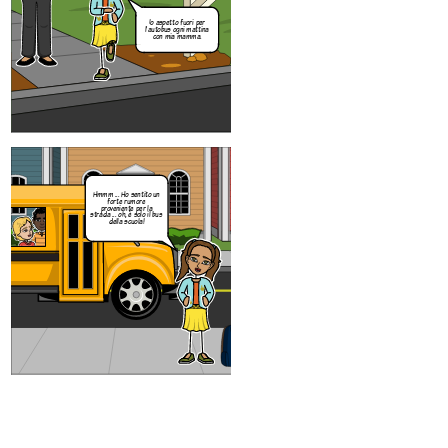
Io aspetto fuori per
l'autobus ogni mattina
con mia mamma.
Hmmm ... Ho sentito un
forte rumore
proveniente per la
strada ... oh, è solo il bus
della scuola!