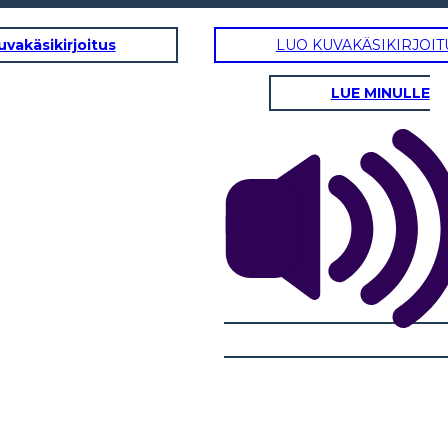
uvakäsikirjoitus
LUO KUVAKÄSIKIRJOIT
LUE MINULLE
Hmmm ... Ho sentito un
forte rumore
proveniente per la
strada ... oh, è solo il bus
della scuola!
ori per
 mattina
mma.