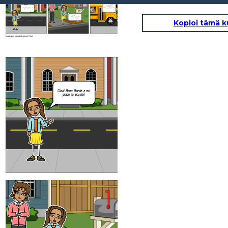
Hmmm ... Ho sentito un
forte rumore
proveniente per la
Ciao! Sono Sarah e mi
strada ... oh, è solo il bus
piace la scuola!
della scuola!
Io aspetto fuori per
l'autobus ogni mattina
con mia mamma.
Kopioi tämä k
Create your own at Storyboard That
Ciao! Sono Sarah e mi
piace la scuola!
Io aspetto fu
l'autobus ogni
con mia ma
Create your own at Storyboard That
Hmmm ... Ho sentito un
forte rumore
proveniente per la
strada ... oh, è solo il bus
della scuola!