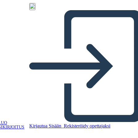
LUO
Kirjautua Sisään
Rekisteröidy opettajaksi
IKIRJOITUS