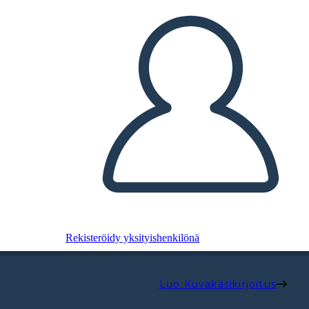
Rekisteröidy yksityishenkilönä
Luo Kuvakäsikirjoitus