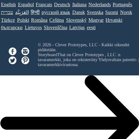
English
Español
Français
Deutsch
Italiana
Nederlands
Português
עברית
العَرَبِيَّة
हिन्दी
ру́сский язы́к
Dansk
Svenska
Suomi
Norsk
Türkçe
Polski
Româna
Ceština
Slovenský
Magyar
Hrvatski
български
Lietuvos
Slovenščina
Latvijas
eesti
© 2026 - Clever Prototypes, LLC - Kaikki oikeudet
pidätetään.
StoryboardThat on
Clever Prototypes , LLC
:n
tavaramerkki, joka on rekisteröity Yhdysvaltain patentti- 
tavaramerkkivirastossa.