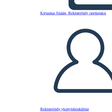
Kirjautua Sisään
Rekisteröidy opettajaksi
Kopioi tämä kuvakäsikirjoitus
LUO KUVAKÄSIKIRJOITUS
TOISTA DIAESITYS
LUE MINULLE
Rekisteröidy yksityishenkilönä