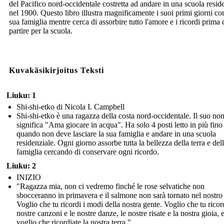
del Pacifico nord-occidentale costretta ad andare in una scuola resid
nel 1900. Questo libro illustra magnificamente i suoi primi giorni co
sua famiglia mentre cerca di assorbire tutto l'amore e i ricordi prima 
partire per la scuola.
Kuvakäsikirjoitus Teksti
Liuku: 1
Shi-shi-etko di Nicola I. Campbell
Shi-shi-etko è una ragazza della costa nord-occidentale. Il suo no
significa "Ama giocare in acqua". Ha solo 4 posti letto in più fino
quando non deve lasciare la sua famiglia e andare in una scuola
residenziale. Ogni giorno assorbe tutta la bellezza della terra e del
famiglia cercando di conservare ogni ricordo.
Liuku: 2
INIZIO
"Ragazza mia, non ci vedremo finché le rose selvatiche non
sbocceranno in primavera e il salmone non sarà tornato nel nostro
Voglio che tu ricordi i modi della nostra gente. Voglio che tu ricord
nostre canzoni e le nostre danze, le nostre risate e la nostra gioia, 
voglio che ricordiate la nostra terra ".