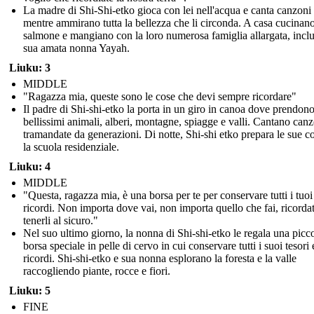
La madre di Shi-Shi-etko gioca con lei nell'acqua e canta canzoni
mentre ammirano tutta la bellezza che li circonda. A casa cucinan
salmone e mangiano con la loro numerosa famiglia allargata, inclu
sua amata nonna Yayah.
Liuku: 3
MIDDLE
"Ragazza mia, queste sono le cose che devi sempre ricordare"
Il padre di Shi-shi-etko la porta in un giro in canoa dove prendono 
bellissimi animali, alberi, montagne, spiagge e valli. Cantano can
tramandate da generazioni. Di notte, Shi-shi etko prepara le sue c
la scuola residenziale.
Liuku: 4
MIDDLE
"Questa, ragazza mia, è una borsa per te per conservare tutti i tuoi
ricordi. Non importa dove vai, non importa quello che fai, ricordat
tenerli al sicuro."
Nel suo ultimo giorno, la nonna di Shi-shi-etko le regala una picc
borsa speciale in pelle di cervo in cui conservare tutti i suoi tesori 
ricordi. Shi-shi-etko e sua nonna esplorano la foresta e la valle
raccogliendo piante, rocce e fiori.
Liuku: 5
FINE