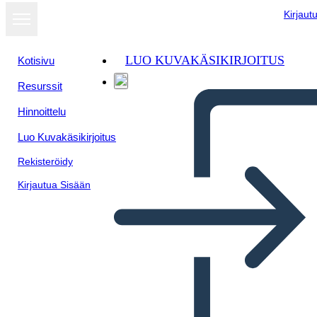
Kirjaut
LUO KUVAKÄSIKIRJOITUS
Kotisivu
Resurssit
Hinnoittelu
Luo Kuvakäsikirjoitus
Rekisteröidy
Kirjautua Sisään
Shi-shi-etko