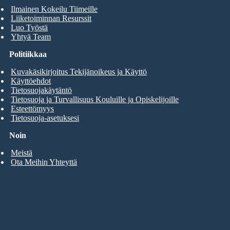
Ilmainen Kokeilu Tiimeille
Liiketoiminnan Resurssit
Luo Työstä
Yhtyä Team
Politiikkaa
Kuvakäsikirjoitus Tekijänoikeus ja Käyttö
Käyttöehdot
Tietosuojakäytäntö
Tietosuoja ja Turvallisuus Kouluille ja Opiskelijoille
Esteettömyys
Tietosuoja-asetuksesi
Noin
Meistä
Ota Meihin Yhteyttä