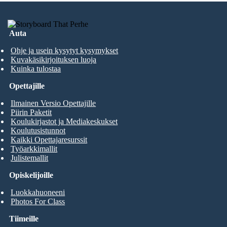
Auta
Ohje ja usein kysytyt kysymykset
Kuvakäsikirjoituksen luoja
Kuinka tulostaa
Opettajille
Ilmainen Versio Opettajille
Piirin Paketit
Koulukirjastot ja Mediakeskukset
Koulutusistunnot
Kaikki Opettajaresurssit
Työarkkimallit
Julistemallit
Opiskelijoille
Luokkahuoneeni
Photos For Class
Tiimeille