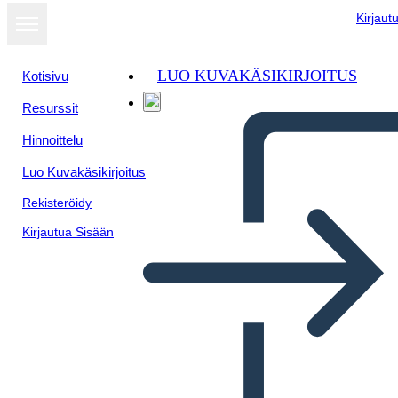
Kirjaut
LUO KUVAKÄSIKIRJOITUS
Kotisivu
Resurssit
Hinnoittelu
Luo Kuvakäsikirjoitus
Rekisteröidy
Kirjautua Sisään
Singolo Frammento: