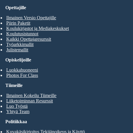
Opettajille
Ilmainen Versio Opettajille
Piirin Paketit
Koulukirjastot ja Mediakeskukset
Koulutusistunnot
Kaikki Opettajaresurssit
Työarkkimallit
Julistemallit
Opiskelijoille
Luokkahuoneeni
Photos For Class
Tiimeille
Ilmainen Kokeilu Tiimeille
Liiketoiminnan Resurssit
Luo Työstä
Yhtyä Team
Politiikkaa
Kuvakäsikirjoitus Tekijänoikeus ja Käyttö