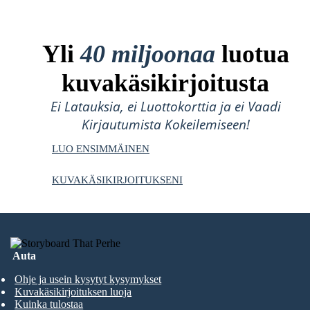
Yli
40 miljoonaa
luotua
kuvakäsikirjoitusta
Ei Latauksia, ei Luottokorttia ja ei Vaadi
Kirjautumista Kokeilemiseen!
LUO ENSIMMÄINEN
KUVAKÄSIKIRJOITUKSENI
Auta
Ohje ja usein kysytyt kysymykset
Kuvakäsikirjoituksen luoja
Kuinka tulostaa