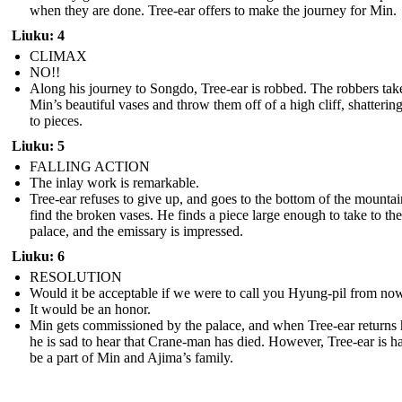
when they are done. Tree-ear offers to make the journey for Min.
Liuku: 4
CLIMAX
NO!!
Along his journey to Songdo, Tree-ear is robbed. The robbers tak
Min’s beautiful vases and throw them off of a high cliff, shatterin
to pieces.
Liuku: 5
FALLING ACTION
The inlay work is remarkable.
Tree-ear refuses to give up, and goes to the bottom of the mountai
find the broken vases. He finds a piece large enough to take to the
palace, and the emissary is impressed.
Liuku: 6
RESOLUTION
Would it be acceptable if we were to call you Hyung-pil from no
It would be an honor.
Min gets commissioned by the palace, and when Tree-ear returns
he is sad to hear that Crane-man has died. However, Tree-ear is h
be a part of Min and Ajima’s family.