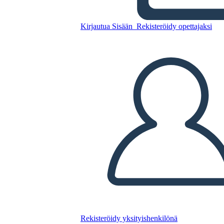
Diagramma Grafico
Kirjautua Sisään
Rekisteröidy opettajaksi
Kopioi tämä kuvakäsikirjoitus
LUO KUVAKÄSIKIRJOITUS
TOISTA DIAESITYS
LUE MINULLE
Rekisteröidy yksityishenkilönä