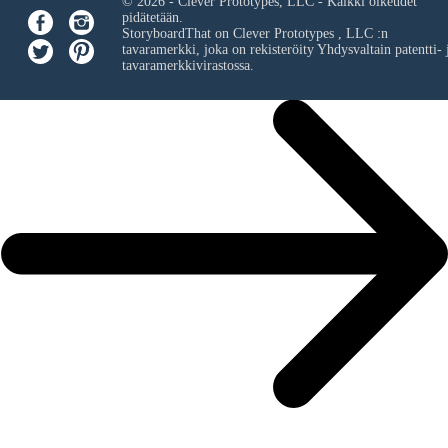
© 2026 - Clever Prototypes, LLC - Kaikki oikeudet
pidätetään.
StoryboardThat on
Clever Prototypes , LLC
:n
tavaramerkki, joka on rekisteröity Yhdysvaltain patentti- 
tavaramerkkivirastossa.