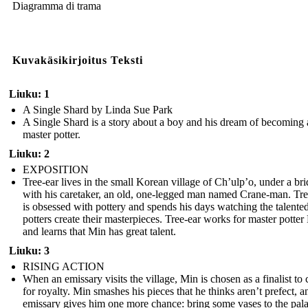
Diagramma di trama
Kuvakäsikirjoitus Teksti
Liuku: 1
A Single Shard by Linda Sue Park
A Single Shard is a story about a boy and his dream of becoming 
master potter.
Liuku: 2
EXPOSITION
Tree-ear lives in the small Korean village of Ch’ulp’o, under a br
with his caretaker, an old, one-legged man named Crane-man. Tre
is obsessed with pottery and spends his days watching the talente
potters create their masterpieces. Tree-ear works for master potter
and learns that Min has great talent.
Liuku: 3
RISING ACTION
When an emissary visits the village, Min is chosen as a finalist to 
for royalty. Min smashes his pieces that he thinks aren’t prefect, a
emissary gives him one more chance: bring some vases to the pal