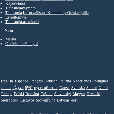
Käyttöehdot
Tietosuojakäytäntö
Tietosuoja ja Turvallisuus Kouluille ja Opiskelijoille
Esteettömyys
Tietosuoja-asetuksesi
Noin
Meistä
Ota Meihin Yhteyttä
English
Español
Français
Deutsch
Italiana
Nederlands
Português
עברית
العَرَبِيَّة
हिन्दी
ру́сский язы́к
Dansk
Svenska
Suomi
Norsk
Türkçe
Polski
Româna
Ceština
Slovenský
Magyar
Hrvatski
български
Lietuvos
Slovenščina
Latvijas
eesti