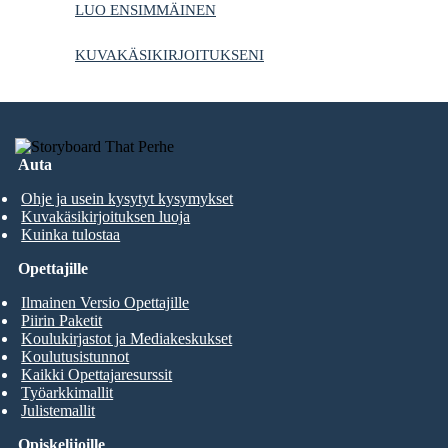
LUO ENSIMMÄINEN
KUVAKÄSIKIRJOITUKSENI
Auta
Ohje ja usein kysytyt kysymykset
Kuvakäsikirjoituksen luoja
Kuinka tulostaa
Opettajille
Ilmainen Versio Opettajille
Piirin Paketit
Koulukirjastot ja Mediakeskukset
Koulutusistunnot
Kaikki Opettajaresurssit
Työarkkimallit
Julistemallit
Opiskelijoille