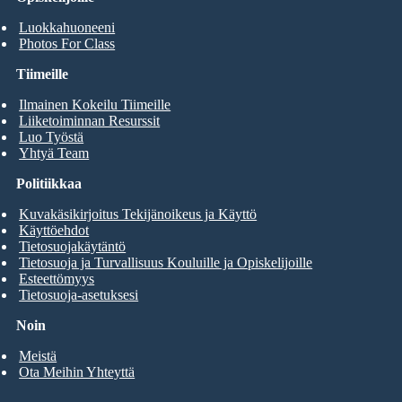
Luokkahuoneeni
Photos For Class
Tiimeille
Ilmainen Kokeilu Tiimeille
Liiketoiminnan Resurssit
Luo Työstä
Yhtyä Team
Politiikkaa
Kuvakäsikirjoitus Tekijänoikeus ja Käyttö
Käyttöehdot
Tietosuojakäytäntö
Tietosuoja ja Turvallisuus Kouluille ja Opiskelijoille
Esteettömyys
Tietosuoja-asetuksesi
Noin
Meistä
Ota Meihin Yhteyttä