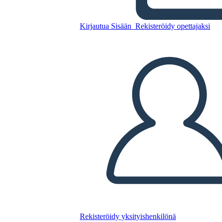
Sylvia e Aki Characters
Kirjautua Sisään
Rekisteröidy opettajaksi
Kopioi tämä kuvakäsikirjoitus
LUO KUVAKÄSIKIRJOITUS
TOISTA DIAESITYS
LUE MINULLE
Rekisteröidy yksityishenkilönä