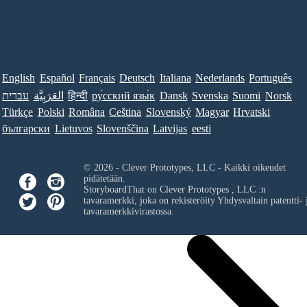
English
Español
Français
Deutsch
Italiana
Nederlands
Português
עברית
العَرَبِيَّة
हिन्दी
ру́сский язы́к
Dansk
Svenska
Suomi
Norsk
Türkçe
Polski
Româna
Ceština
Slovenský
Magyar
Hrvatski
български
Lietuvos
Slovenščina
Latvijas
eesti
© 2026 - Clever Prototypes, LLC - Kaikki oikeudet
pidätetään.
StoryboardThat on
Clever Prototypes , LLC
:n
tavaramerkki, joka on rekisteröity Yhdysvaltain patentti- 
tavaramerkkivirastossa.