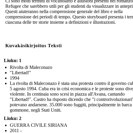
Ci sono molti termini di vocabolario e allusioni presenti nel romanzo
Refugee che sarebbero utili per gli studenti da visualizzare in antepr
Questi aiuteranno nella comprensione generale del libro e nella
comprensione dei periodi di tempo. Questo storyboard presenta i ter
ciascuna delle tre storie insieme a definizioni e illustrazioni.
Kuvakäsikirjoitus Teksti
Liuku: 1
Rivolta di Maleconazo
"Libertad!"
1994
La rivolta di Maleconazo è stata una protesta contro il governo cu
5 agosto 1994. Cuba era in crisi economica e le proteste sono dive
violente. In centinaia sono scesi in piazza all'Avana, cantando
"Libertad!". Castro ha risposto dicendo che "i controrivoluzionari
potevano andarsene. 35.000 sono fuggiti, principalmente in barca
gommone, negli Stati Uniti.
Liuku: 2
GUERRA CIVILE SIRIANA
2011 -