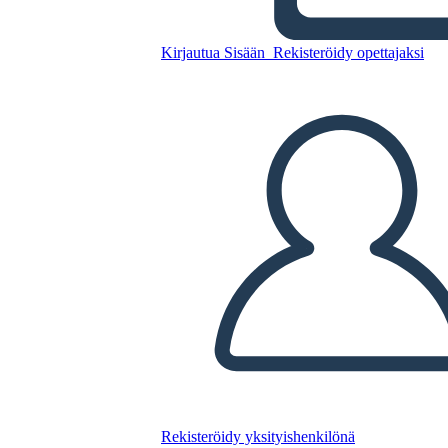
Rifugiati
Kirjautua Sisään
Rekisteröidy opettajaksi
Kopioi tämä kuvakäsikirjoitus
LUO KUVAKÄSIKIRJOITUS
TOISTA DIAESITYS
LUE MINULLE
Rekisteröidy yksityishenkilönä