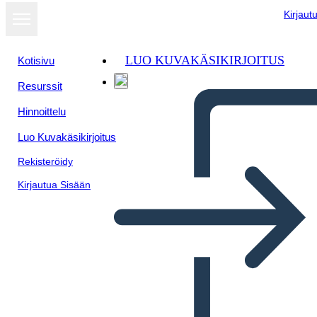
Kirjaut
LUO KUVAKÄSIKIRJOITUS
Kotisivu
Resurssit
Hinnoittelu
Luo Kuvakäsikirjoitus
Rekisteröidy
Kirjautua Sisään
Termini e Allusioni per i