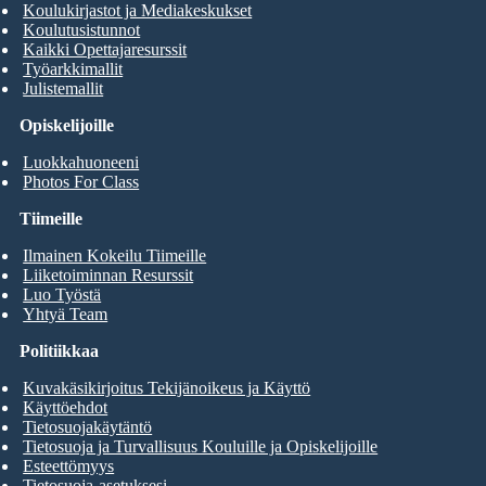
Koulukirjastot ja Mediakeskukset
Koulutusistunnot
Kaikki Opettajaresurssit
Työarkkimallit
Julistemallit
Opiskelijoille
Luokkahuoneeni
Photos For Class
Tiimeille
Ilmainen Kokeilu Tiimeille
Liiketoiminnan Resurssit
Luo Työstä
Yhtyä Team
Politiikkaa
Kuvakäsikirjoitus Tekijänoikeus ja Käyttö
Käyttöehdot
Tietosuojakäytäntö
Tietosuoja ja Turvallisuus Kouluille ja Opiskelijoille
Esteettömyys
Tietosuoja-asetuksesi