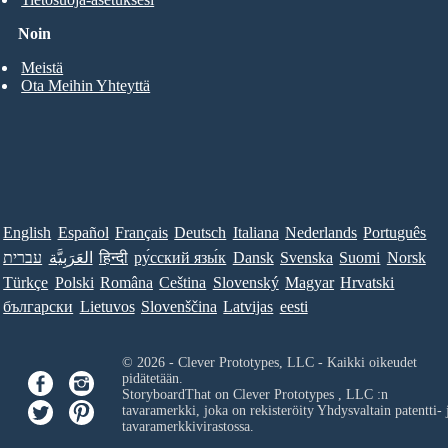
Noin
Meistä
Ota Meihin Yhteyttä
English
Español
Français
Deutsch
Italiana
Nederlands
Português
עברית
العَرَبِيَّة
हिन्दी
ру́сский язы́к
Dansk
Svenska
Suomi
Norsk
Türkçe
Polski
Româna
Ceština
Slovenský
Magyar
Hrvatski
български
Lietuvos
Slovenščina
Latvijas
eesti
© 2026 - Clever Prototypes, LLC - Kaikki oikeudet
pidätetään.
StoryboardThat on
Clever Prototypes , LLC
:n
tavaramerkki, joka on rekisteröity Yhdysvaltain patentti- 
tavaramerkkivirastossa.