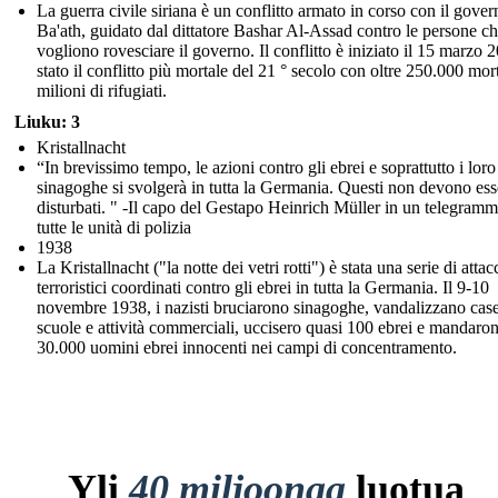
La guerra civile siriana è un conflitto armato in corso con il gover
Ba'ath, guidato dal dittatore Bashar Al-Assad contro le persone c
vogliono rovesciare il governo. Il conflitto è iniziato il 15 marzo 
stato il conflitto più mortale del 21 ° secolo con oltre 250.000 mort
milioni di rifugiati.
Liuku: 3
Kristallnacht
“In brevissimo tempo, le azioni contro gli ebrei e soprattutto i loro
sinagoghe si svolgerà in tutta la Germania. Questi non devono ess
disturbati. " -Il capo del Gestapo Heinrich Müller in un telegramm
tutte le unità di polizia
1938
La Kristallnacht ("la notte dei vetri rotti") è stata una serie di attac
terroristici coordinati contro gli ebrei in tutta la Germania. Il 9-10
novembre 1938, i nazisti bruciarono sinagoghe, vandalizzano case
scuole e attività commerciali, uccisero quasi 100 ebrei e mandaro
30.000 uomini ebrei innocenti nei campi di concentramento.
Yli
40 miljoonaa
luotua