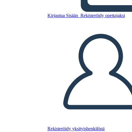
Ferrovia Transcontinentale
Kirjautua Sisään
Rekisteröidy opettajaksi
Kopioi tämä kuvakäsikirjoitus
LUO KUVAKÄSIKIRJOITUS
TOISTA DIAESITYS
LUE MINULLE
Rekisteröidy yksityishenkilönä