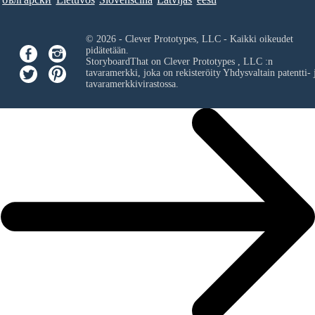
© 2026 - Clever Prototypes, LLC - Kaikki oikeudet
pidätetään.
StoryboardThat on
Clever Prototypes , LLC
:n
tavaramerkki, joka on rekisteröity Yhdysvaltain patentti- 
tavaramerkkivirastossa.