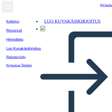
Kirjaut
LUO KUVAKÄSIKIRJOITUS
Kotisivu
Resurssit
Hinnoittelu
Luo Kuvakäsikirjoitus
Rekisteröidy
Kirjautua Sisään
Poster Della Biografia Della