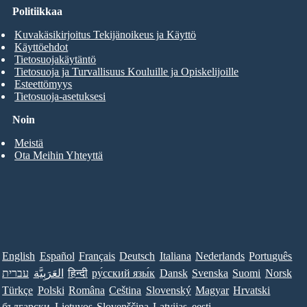
Politiikkaa
Kuvakäsikirjoitus Tekijänoikeus ja Käyttö
Käyttöehdot
Tietosuojakäytäntö
Tietosuoja ja Turvallisuus Kouluille ja Opiskelijoille
Esteettömyys
Tietosuoja-asetuksesi
Noin
Meistä
Ota Meihin Yhteyttä
English
Español
Français
Deutsch
Italiana
Nederlands
Português
עברית
العَرَبِيَّة
हिन्दी
ру́сский язы́к
Dansk
Svenska
Suomi
Norsk
Türkçe
Polski
Româna
Ceština
Slovenský
Magyar
Hrvatski
български
Lietuvos
Slovenščina
Latvijas
eesti