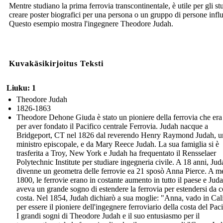
Mentre studiano la prima ferrovia transcontinentale, è utile per gli st
creare poster biografici per una persona o un gruppo di persone influ
Questo esempio mostra l'ingegnere Theodore Judah.
Kuvakäsikirjoitus Teksti
Liuku: 1
Theodore Judah
1826-1863
Theodore Dehone Giuda è stato un pioniere della ferrovia che era
per aver fondato il Pacifico centrale Ferrovia. Judah nacque a
Bridgeport, CT nel 1826 dal reverendo Henry Raymond Judah, u
ministro episcopale, e da Mary Reece Judah. La sua famiglia si è
trasferita a Troy, New York e Judah ha frequentato il Rensselaer
Polytechnic Institute per studiare ingegneria civile. A 18 anni, Jud
divenne un geometra delle ferrovie ea 21 sposò Anna Pierce. A me
1800, le ferrovie erano in costante aumento in tutto il paese e Jud
aveva un grande sogno di estendere la ferrovia per estendersi da c
costa. Nel 1854, Judah dichiarò a sua moglie: "Anna, vado in Cal
per essere il pioniere dell'ingegnere ferroviario della costa del Paci
I grandi sogni di Theodore Judah e il suo entusiasmo per il