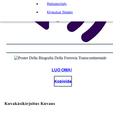
Rekisteröidy
Kirjautua Sisään
LUO OMA!
Kopioida
Kuvakäsikirjoitus Kuvaus