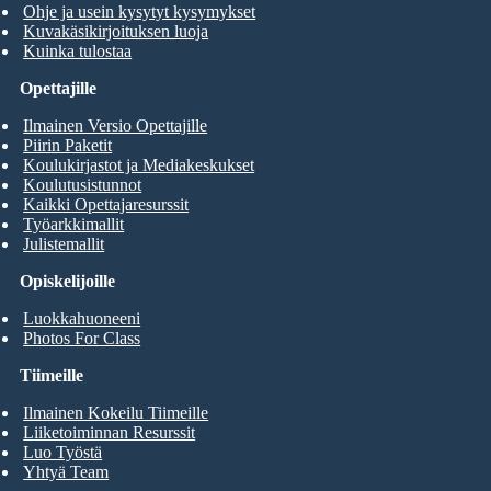
Ohje ja usein kysytyt kysymykset
Kuvakäsikirjoituksen luoja
Kuinka tulostaa
Opettajille
Ilmainen Versio Opettajille
Piirin Paketit
Koulukirjastot ja Mediakeskukset
Koulutusistunnot
Kaikki Opettajaresurssit
Työarkkimallit
Julistemallit
Opiskelijoille
Luokkahuoneeni
Photos For Class
Tiimeille
Ilmainen Kokeilu Tiimeille
Liiketoiminnan Resurssit
Luo Työstä
Yhtyä Team