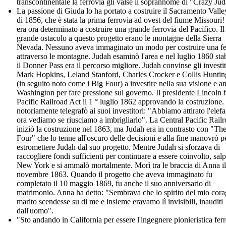
transcontinentale la ferrovia gli valse il soprannome di "Crazy Ju
La passione di Giuda lo ha portato a costruire il Sacramento Vall
di 1856, che è stata la prima ferrovia ad ovest del fiume Missouri
era ora determinato a costruire una grande ferrovia del Pacifico. Il
grande ostacolo a questo progetto erano le montagne della Sierra
Nevada. Nessuno aveva immaginato un modo per costruire una fe
attraverso le montagne. Judah esaminò l'area e nel luglio 1860 stab
il Donner Pass era il percorso migliore. Judah convinse gli investit
Mark Hopkins, Leland Stanford, Charles Crocker e Collis Huntin
(in seguito noto come i Big Four) a investire nella sua visione e a
Washington per fare pressione sul governo. Il presidente Lincoln f
Pacific Railroad Act il 1 ° luglio 1862 approvando la costruzione.
notoriamente telegrafò ai suoi investitori: "Abbiamo attirato l'elefa
ora vediamo se riusciamo a imbrigliarlo". La Central Pacific Rail
iniziò la costruzione nel 1863, ma Judah era in contrasto con "Th
Four" che lo tenne all'oscuro delle decisioni e alla fine manovrò p
estromettere Judah dal suo progetto. Mentre Judah si sforzava di
raccogliere fondi sufficienti per continuare a essere coinvolto, sal
New York e si ammalò mortalmente. Morì tra le braccia di Anna il
novembre 1863. Quando il progetto che aveva immaginato fu
completato il 10 maggio 1869, fu anche il suo anniversario di
matrimonio. Anna ha detto: "Sembrava che lo spirito del mio cor
marito scendesse su di me e insieme eravamo lì invisibili, inauditi
dall'uomo".
"Sto andando in California per essere l'ingegnere pionieristica fer