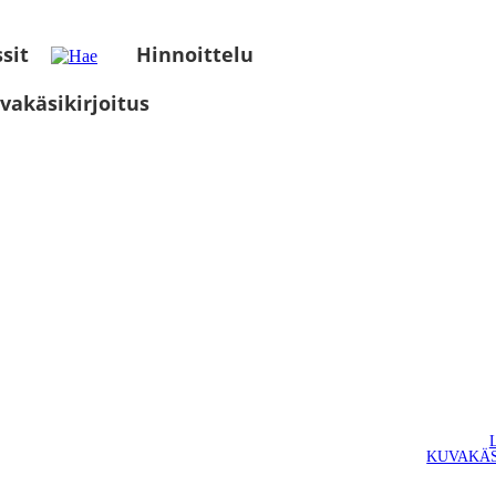
sit
Hinnoittelu
vakäsikirjoitus
KUVAKÄS