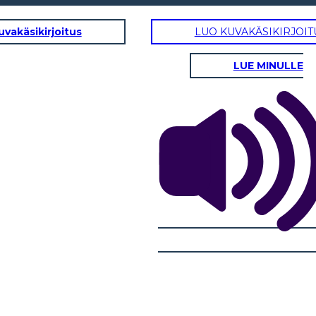
uvakäsikirjoitus
LUO KUVAKÄSIKIRJOIT
LUE MINULLE
DAVID BUTLER (PAPÀ DI RASHAD)
atteriali:
Tratti fisici / caratteriali: