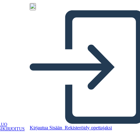
LUO
Kirjautua Sisään
Rekisteröidy opettajaksi
IKIRJOITUS