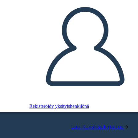
Rekisteröidy yksityishenkilönä
Luo Kuvakäsikirjoitus