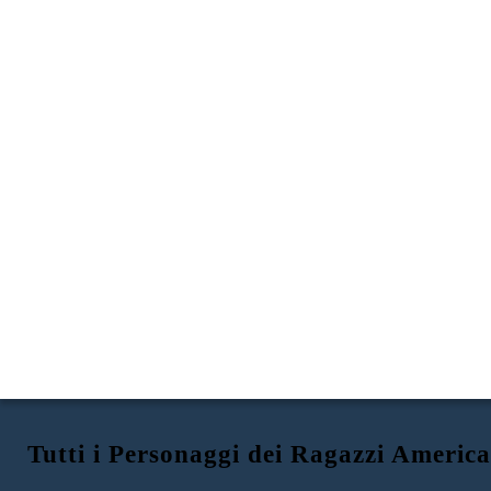
Tutti i Personaggi dei Ragazzi America
DAVID BUTLER (PAPÀ DI RASHAD)
RASHAD BUTLER
QUINN COLLINS
Tratti fisici / caratteriali:
Tratti fisici / caratteriali:
Tratti fisici / caratteriali: