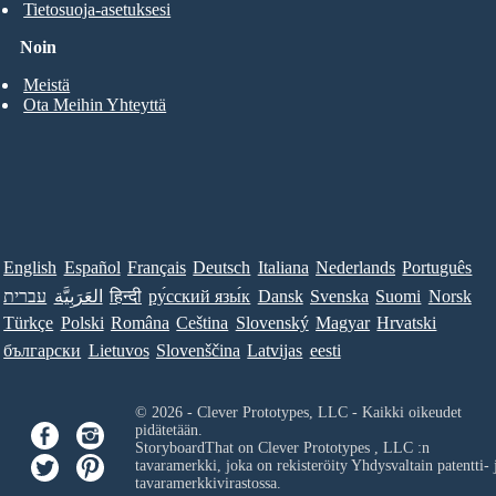
Tietosuoja-asetuksesi
Noin
Meistä
Ota Meihin Yhteyttä
English
Español
Français
Deutsch
Italiana
Nederlands
Português
עברית
العَرَبِيَّة
हिन्दी
ру́сский язы́к
Dansk
Svenska
Suomi
Norsk
Türkçe
Polski
Româna
Ceština
Slovenský
Magyar
Hrvatski
български
Lietuvos
Slovenščina
Latvijas
eesti
© 2026 - Clever Prototypes, LLC - Kaikki oikeudet
pidätetään.
StoryboardThat on
Clever Prototypes , LLC
:n
tavaramerkki, joka on rekisteröity Yhdysvaltain patentti- 
tavaramerkkivirastossa.