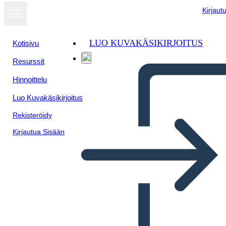
Kirjaut
LUO KUVAKÄSIKIRJOITUS
Kotisivu
Resurssit
Hinnoittelu
Luo Kuvakäsikirjoitus
Rekisteröidy
Kirjautua Sisään
Vantaggio Della Soluzione di