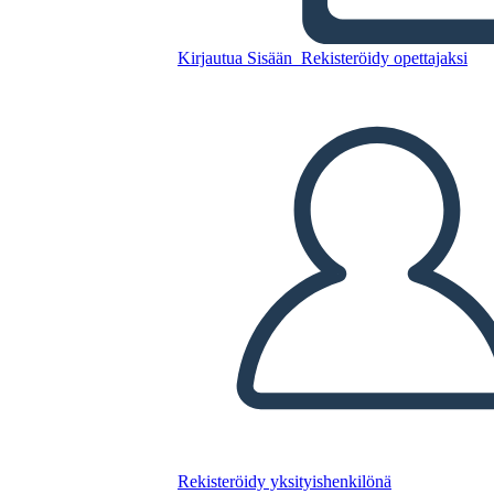
Prodotto
Kirjautua Sisään
Rekisteröidy opettajaksi
Kopioi tämä kuvakäsikirjoitus
LUO KUVAKÄSIKIRJOITUS
TOISTA DIAESITYS
LUE MINULLE
Rekisteröidy yksityishenkilönä