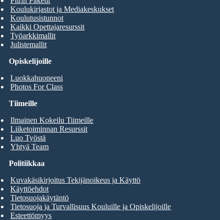
Piirin Paketit
Koulukirjastot ja Mediakeskukset
Koulutusistunnot
Kaikki Opettajaresurssit
Työarkkimallit
Julistemallit
Opiskelijoille
Luokkahuoneeni
Photos For Class
Tiimeille
Ilmainen Kokeilu Tiimeille
Liiketoiminnan Resurssit
Luo Työstä
Yhtyä Team
Politiikkaa
Kuvakäsikirjoitus Tekijänoikeus ja Käyttö
Käyttöehdot
Tietosuojakäytäntö
Tietosuoja ja Turvallisuus Kouluille ja Opiskelijoille
Esteettömyys