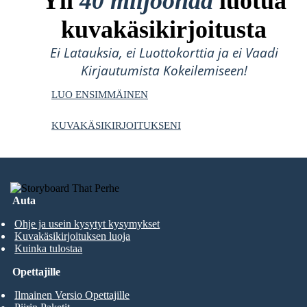
Yli
40 miljoonaa
luotua
kuvakäsikirjoitusta
Ei Latauksia, ei Luottokorttia ja ei Vaadi
Kirjautumista Kokeilemiseen!
LUO ENSIMMÄINEN
KUVAKÄSIKIRJOITUKSENI
Auta
Ohje ja usein kysytyt kysymykset
Kuvakäsikirjoituksen luoja
Kuinka tulostaa
Opettajille
Ilmainen Versio Opettajille