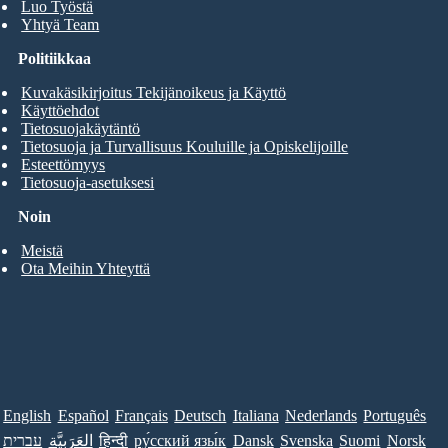
Luo Työstä
Yhtyä Team
Politiikkaa
Kuvakäsikirjoitus Tekijänoikeus ja Käyttö
Käyttöehdot
Tietosuojakäytäntö
Tietosuoja ja Turvallisuus Kouluille ja Opiskelijoille
Esteettömyys
Tietosuoja-asetuksesi
Noin
Meistä
Ota Meihin Yhteyttä
English
Español
Français
Deutsch
Italiana
Nederlands
Português
עברית
العَرَبِيَّة
हिन्दी
ру́сский язы́к
Dansk
Svenska
Suomi
Norsk