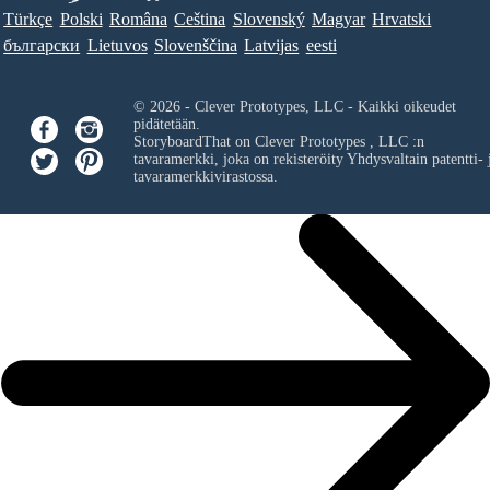
Türkçe
Polski
Româna
Ceština
Slovenský
Magyar
Hrvatski
български
Lietuvos
Slovenščina
Latvijas
eesti
© 2026 - Clever Prototypes, LLC - Kaikki oikeudet
pidätetään.
StoryboardThat on
Clever Prototypes , LLC
:n
tavaramerkki, joka on rekisteröity Yhdysvaltain patentti- 
tavaramerkkivirastossa.