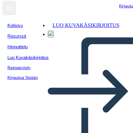
Kirjaut
LUO KUVAKÄSIKIRJOITUS
Kotisivu
Resurssit
Hinnoittelu
Luo Kuvakäsikirjoitus
Rekisteröidy
Kirjautua Sisään
Vocabolario Della Ferrovia