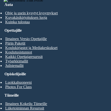
Auta
Ohje ja usein kysytyt kysymykset
Kuvakäsikirjoituksen luoja
Kuinka tulostaa
Opettajille
Ilmainen Versio Opettajille
Piirin Paketit
Koulukirjastot ja Mediakeskukset
Koulutusistunnot
Kaikki Opettajaresurssit
Työarkkimallit
Julistemallit
Opiskelijoille
Luokkahuoneeni
Photos For Class
Tiimeille
Ilmainen Kokeilu Tiimeille
Liiketoiminnan Resurssit