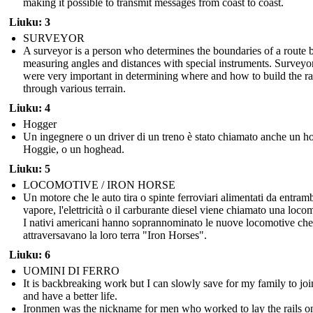
making it possible to transmit messages from coast to coast.
Liuku: 3
SURVEYOR
A surveyor is a person who determines the boundaries of a route 
measuring angles and distances with special instruments. Surveyo
were very important in determining where and how to build the ra
through various terrain.
Liuku: 4
Hogger
Un ingegnere o un driver di un treno è stato chiamato anche un h
Hoggie, o un hoghead.
Liuku: 5
LOCOMOTIVE / IRON HORSE
Un motore che le auto tira o spinte ferroviari alimentati da entramb
vapore, l'elettricità o il carburante diesel viene chiamato una loco
I nativi americani hanno soprannominato le nuove locomotive che
attraversavano la loro terra "Iron Horses".
Liuku: 6
UOMINI DI FERRO
It is backbreaking work but I can slowly save for my family to jo
and have a better life.
Ironmen was the nickname for men who worked to lay the rails on