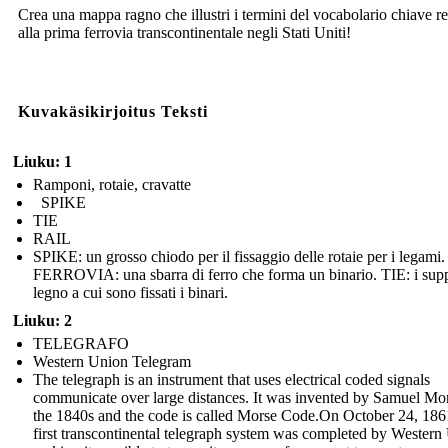
Crea una mappa ragno che illustri i termini del vocabolario chiave re
alla prima ferrovia transcontinentale negli Stati Uniti!
Kuvakäsikirjoitus Teksti
Liuku: 1
Ramponi, rotaie, cravatte
SPIKE
TIE
RAIL
SPIKE: un grosso chiodo per il fissaggio delle rotaie per i legami.
FERROVIA: una sbarra di ferro che forma un binario. TIE: i supp
legno a cui sono fissati i binari.
Liuku: 2
TELEGRAFO
Western Union Telegram
The telegraph is an instrument that uses electrical coded signals
communicate over large distances. It was invented by Samuel Mor
the 1840s and the code is called Morse Code.On October 24, 186
first transcontinental telegraph system was completed by Western