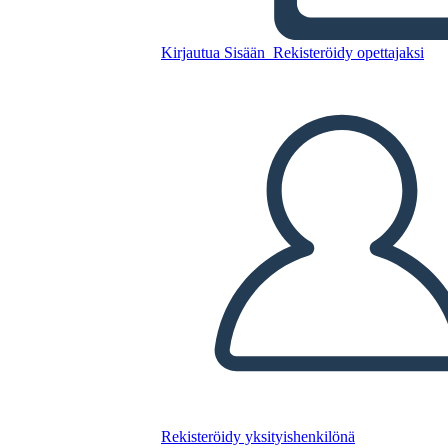
Transcontinentale
Kirjautua Sisään
Rekisteröidy opettajaksi
Kopioi tämä kuvakäsikirjoitus
LUO KUVAKÄSIKIRJOITUS
TOISTA DIAESITYS
LUE MINULLE
Rekisteröidy yksityishenkilönä