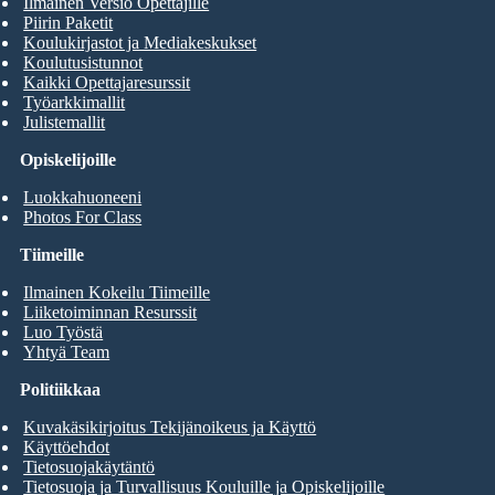
Ilmainen Versio Opettajille
Piirin Paketit
Koulukirjastot ja Mediakeskukset
Koulutusistunnot
Kaikki Opettajaresurssit
Työarkkimallit
Julistemallit
Opiskelijoille
Luokkahuoneeni
Photos For Class
Tiimeille
Ilmainen Kokeilu Tiimeille
Liiketoiminnan Resurssit
Luo Työstä
Yhtyä Team
Politiikkaa
Kuvakäsikirjoitus Tekijänoikeus ja Käyttö
Käyttöehdot
Tietosuojakäytäntö
Tietosuoja ja Turvallisuus Kouluille ja Opiskelijoille