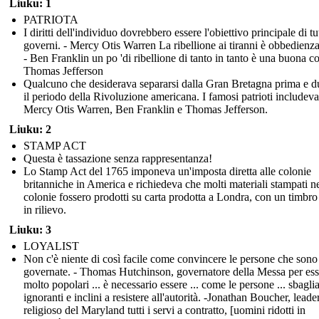
Liuku: 1
PATRIOTA
I diritti dell'individuo dovrebbero essere l'obiettivo principale di tut
governi. - Mercy Otis Warren La ribellione ai tiranni è obbedienz
- Ben Franklin un po 'di ribellione di tanto in tanto è una buona co
Thomas Jefferson
Qualcuno che desiderava separarsi dalla Gran Bretagna prima e d
il periodo della Rivoluzione americana. I famosi patrioti includev
Mercy Otis Warren, Ben Franklin e Thomas Jefferson.
Liuku: 2
STAMP ACT
Questa è tassazione senza rappresentanza!
Lo Stamp Act del 1765 imponeva un'imposta diretta alle colonie
britanniche in America e richiedeva che molti materiali stampati ne
colonie fossero prodotti su carta prodotta a Londra, con un timbro 
in rilievo.
Liuku: 3
LOYALIST
Non c'è niente di così facile come convincere le persone che sono
governate. - Thomas Hutchinson, governatore della Messa per ess
molto popolari ... è necessario essere ... come le persone ... sbaglia
ignoranti e inclini a resistere all'autorità. -Jonathan Boucher, leade
religioso del Maryland tutti i servi a contratto, [uomini ridotti in