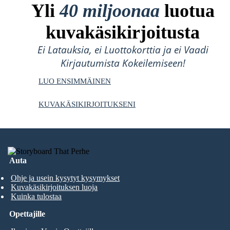
Yli
40 miljoonaa
luotua
kuvakäsikirjoitusta
Ei Latauksia, ei Luottokorttia ja ei Vaadi
Kirjautumista Kokeilemiseen!
LUO ENSIMMÄINEN
KUVAKÄSIKIRJOITUKSENI
Auta
Ohje ja usein kysytyt kysymykset
Kuvakäsikirjoituksen luoja
Kuinka tulostaa
Opettajille