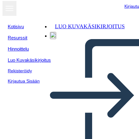
Kirjaut
LUO KUVAKÄSIKIRJOITUS
Kotisivu
Resurssit
Hinnoittelu
Luo Kuvakäsikirjoitus
Rekisteröidy
Kirjautua Sisään
Vocabolario Della