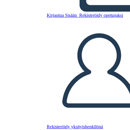
Rivoluzione Americana
Kirjautua Sisään
Rekisteröidy opettajaksi
Kopioi tämä kuvakäsikirjoitus
LUO KUVAKÄSIKIRJOITUS
TOISTA DIAESITYS
LUE MINULLE
Rekisteröidy yksityishenkilönä