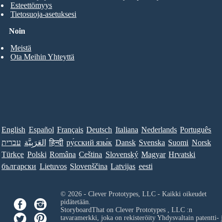
Esteettömyys
Tietosuoja-asetuksesi
Noin
Meistä
Ota Meihin Yhteyttä
English
Español
Français
Deutsch
Italiana
Nederlands
Português
עברית
العَرَبِيَّة
हिन्दी
ру́сский язы́к
Dansk
Svenska
Suomi
Norsk
Türkçe
Polski
Româna
Ceština
Slovenský
Magyar
Hrvatski
български
Lietuvos
Slovenščina
Latvijas
eesti
© 2026 - Clever Prototypes, LLC - Kaikki oikeudet
pidätetään.
StoryboardThat on
Clever Prototypes , LLC
:n
tavaramerkki, joka on rekisteröity Yhdysvaltain patentti- 