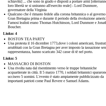
schiavitù] ... che sono in grado e disposti a portare armi [otterrann
loro libertà se si uniranno all'esercito reale] - Lord Dunmore,
governatore della Virginia
Qualcuno che è rimasto fedele alla corona britannica o al governo
Gran Bretagna prima e durante il periodo della rivoluzione americ
Famosi lealisti erano Thomas Hutchinson, Lord Dunmore e Jonat
Boucher.
Liuku: 4
BOSTON TEA PARTY
Una protesta il 16 dicembre 1773,dove i coloni americani, frustrat
arrabbiati con la Gran Bretagna per aver imposto la tassazione se
rappresentanza, hanno scaricato 342 casse di tè nel porto.
Liuku: 5
MASSACRO DI BOSTON
Una rivolta nata dal risentimento verso le truppe britanniche
acquartierate in città. Il 5 marzo 1770, i soldati britannici spararon
uccisero 5 uomini. L'evento è stato ampiamente pubblicizzato da
importanti patrioti come Paul Revere e Samuel Adams.