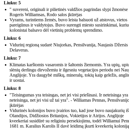
Liuku: 5
" suvereni, originali ir pilietinės valdžios pagrindas slypi žmonėse 
Rogeris Williamsas, Rodo salos įkūrėjas
Vyrams, turintiems žemės, buvo leista balsuoti už atstovus, vietos
pareigūnus ir valdytojus. Buvo surengti miesto susirinkimai, kuri
kolonistai balsavo dėl vietinių problemų sprendimo.
Liuku: 6
Vidurinį regioną sudarė Niujorkas, Pensilvanija, Naujasis Džersis 
Delaveras.
Liuku: 7
Klimatas karštomis vasaromis ir šaltomis žiemomis. Yra upių, upi
slėnių derlingu dirvožemiu ir ilgesniu vegetacijos periodu nei Nau
Anglijoje. Yra daugybė miškų, mineralų, tokių kaip geležis, anglis
ir uostai.
Liuku: 8
"Teisingumas yra teisingas, net jei visi priešinasi. Ir neteisinga yra
neteisinga, net jei visi už tai yra". - Williamas Pennas, Pensilvanij
įkūrėjas
Vidurinės kolonijos buvo įvairios tuo, kad jose buvo naujakurių iš
Olandijos, Didžiosios Britanijos, Vokietijos ir Airijos. Anglijoje
kveekeriai susidūrė su religiniu persekiojimu, todėl Williamui Pen
1681 m. Karalius Karolis II davė leidimą įkurti kveekerių koloniją