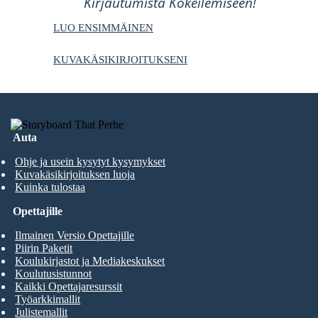
Kirjautumista Kokeilemiseen!
LUO ENSIMMÄINEN
KUVAKÄSIKIRJOITUKSENI
Auta
Ohje ja usein kysytyt kysymykset
Kuvakäsikirjoituksen luoja
Kuinka tulostaa
Opettajille
Ilmainen Versio Opettajille
Piirin Paketit
Koulukirjastot ja Mediakeskukset
Koulutusistunnot
Kaikki Opettajaresurssit
Työarkkimallit
Julistemallit