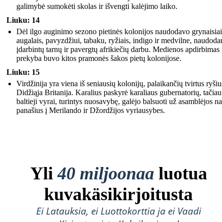
galimybė sumokėti skolas ir išvengti kalėjimo laiko.
Liuku: 14
Dėl ilgo auginimo sezono pietinės kolonijos naudodavo grynaisiai
augalais, pavyzdžiui, tabaku, ryžiais, indigo ir medvilne, naudoda
įdarbintų tarnų ir pavergtų afrikiečių darbu. Medienos apdirbimas 
prekyba buvo kitos pramonės šakos pietų kolonijose.
Liuku: 15
Virdžinija yra viena iš seniausių kolonijų, palaikančių tvirtus ryšiu
Didžiąja Britanija. Karalius paskyrė karaliaus gubernatorių, tačiau
baltieji vyrai, turintys nuosavybę, galėjo balsuoti už asamblėjos na
panašius į Merilando ir Džordžijos vyriausybes.
Yli
40 miljoonaa
luotua
kuvakäsikirjoitusta
Ei Latauksia, ei Luottokorttia ja ei Vaadi