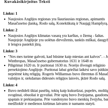
Kuvakäsikirjoitus Teksti
Liuku: 1
Naujosios Anglijos regionas yra šiauriausias regionas, apimantis
Masačusetso įlanką, Rodo salą, Konektikutą ir Naująjį Hampšyrą.
Liuku: 2
Naujosios Anglijos klimatas vasarą yra karštas, o žiemą - šaltas.
Naujojoje Anglijoje yra uolėtas dirvožemis, tankūs miškai, daugy
ir lengva pasiekti jūrą.
Liuku: 3
"Nes mes turime galvoti, kad būsime kaip miestas ant kalvos". - 
Winthropas, Masačusetso gubernatorius 1631 ir 1648 m
Piligrimai 1620 m. Ir puritonai 1630 m. Norėjo išvengti religinio
persekiojimo Anglijoje. Puritonai labai griežtai laikėsi savo įsitiki
nepriėmė kitų religijų. Rogeris Williamsas buvo ištremtas iš Masa
valstijos ir, siekdamas didesnės religijos laisvės, įkūrė Rodo salą.
Liuku: 4
Buvo nedideli ūkiai pasėlių, tokių kaip kukurūzai, pupelės, moliūg
svogūnai, obuoliai ir gyvuliai. Prie upių buvo žvejojama, gaudom
spąstais ir prekiaujama. Prie vandenyno buvo menkių žvejyba, ba
medžioklė ir medienos kirtimas laivams ir namams statyti.