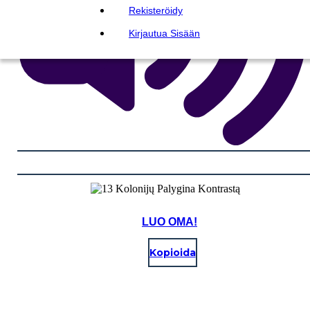
Rekisteröidy
Kirjautua Sisään
LUO OMA!
Kopioida