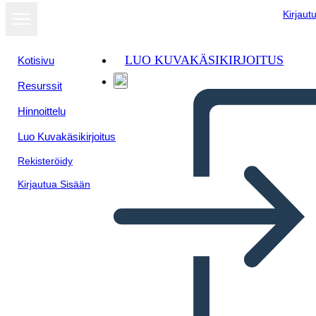
Kirjaut
LUO KUVAKÄSIKIRJOITUS
Kotisivu
Resurssit
Hinnoittelu
Luo Kuvakäsikirjoitus
Rekisteröidy
Kirjautua Sisään