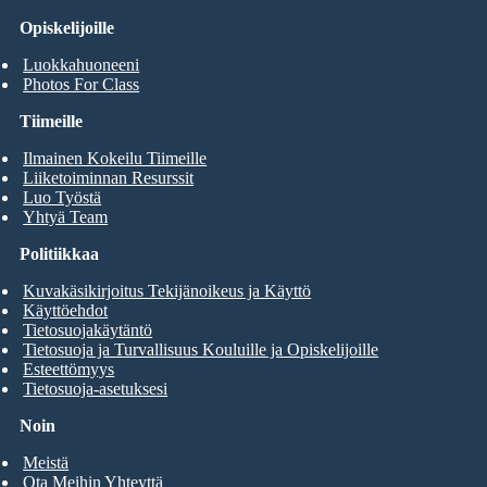
Opiskelijoille
Luokkahuoneeni
Photos For Class
Tiimeille
Ilmainen Kokeilu Tiimeille
Liiketoiminnan Resurssit
Luo Työstä
Yhtyä Team
Politiikkaa
Kuvakäsikirjoitus Tekijänoikeus ja Käyttö
Käyttöehdot
Tietosuojakäytäntö
Tietosuoja ja Turvallisuus Kouluille ja Opiskelijoille
Esteettömyys
Tietosuoja-asetuksesi
Noin
Meistä
Ota Meihin Yhteyttä