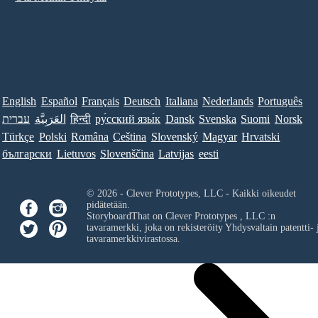
English
Español
Français
Deutsch
Italiana
Nederlands
Português
עברית
العَرَبِيَّة
हिन्दी
ру́сский язы́к
Dansk
Svenska
Suomi
Norsk
Türkçe
Polski
Româna
Ceština
Slovenský
Magyar
Hrvatski
български
Lietuvos
Slovenščina
Latvijas
eesti
© 2026 - Clever Prototypes, LLC - Kaikki oikeudet
pidätetään.
StoryboardThat on
Clever Prototypes , LLC
:n
tavaramerkki, joka on rekisteröity Yhdysvaltain patentti- 
tavaramerkkivirastossa.