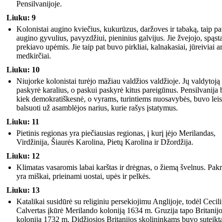
Pensilvanijoje.
Liuku: 9
Kolonistai augino kviečius, kukurūzus, daržoves ir tabaką, taip pa
augino gyvulius, pavyzdžiui, pieninius galvijus. Jie žvejojo, spąsta
prekiavo upėmis. Jie taip pat buvo pirkliai, kalnakasiai, jūreiviai a
medkirčiai.
Liuku: 10
Niujorke kolonistai turėjo mažiau valdžios valdžioje. Jų valdytoją
paskyrė karalius, o paskui paskyrė kitus pareigūnus. Pensilvanija
kiek demokratiškesnė, o vyrams, turintiems nuosavybės, buvo leis
balsuoti už asamblėjos narius, kurie rašys įstatymus.
Liuku: 11
Pietinis regionas yra piečiausias regionas, į kurį įėjo Merilandas,
Virdžinija, Šiaurės Karolina, Pietų Karolina ir Džordžija.
Liuku: 12
Klimatas vasaromis labai karštas ir drėgnas, o žiemą švelnus. Pakr
yra miškai, prieinami uostai, upės ir pelkės.
Liuku: 13
Katalikai susidūrė su religiniu persekiojimu Anglijoje, todėl Cecil
Calvertas įkūrė Merilando koloniją 1634 m. Gruzija tapo Britanij
kolonija 1732 m. Didžiosios Britanijos skolininkams buvo suteikt