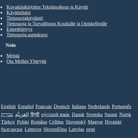
Kuvakäsikirjoitus Tekijänoikeus ja Käyttö
Käyttöehdot
Tietosuojakäytäntö
Tietosuoja ja Turvallisuus Kouluille ja Opiskelijoille
Esteettömyys
Tietosuoja-asetuksesi
Noin
Meistä
Ota Meihin Yhteyttä
English
Español
Français
Deutsch
Italiana
Nederlands
Português
עברית
العَرَبِيَّة
हिन्दी
ру́сский язы́к
Dansk
Svenska
Suomi
Norsk
Türkçe
Polski
Româna
Ceština
Slovenský
Magyar
Hrvatski
български
Lietuvos
Slovenščina
Latvijas
eesti