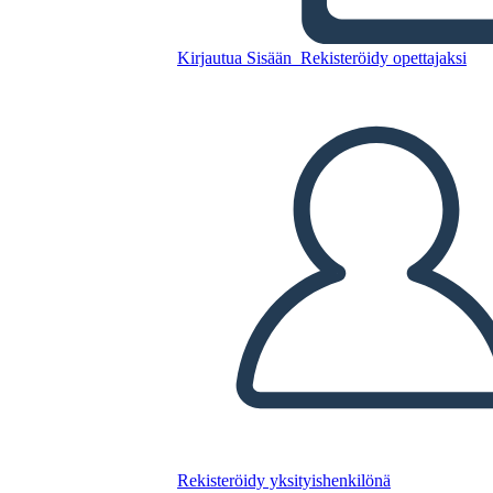
Kopioi tämä kuvakäsikirjoitus
Kirjautua Sisään
Rekisteröidy opettajaksi
LUO KUVAKÄSIKIRJOITUS
TOISTA DIAESITYS
LUE MINULLE
Rekisteröidy yksityishenkilönä