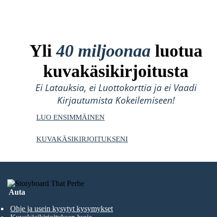
Yli
40 miljoonaa
luotua
kuvakäsikirjoitusta
Ei Latauksia, ei Luottokorttia ja ei Vaadi
Kirjautumista Kokeilemiseen!
LUO ENSIMMÄINEN
KUVAKÄSIKIRJOITUKSENI
Auta
Ohje ja usein kysytyt kysymykset