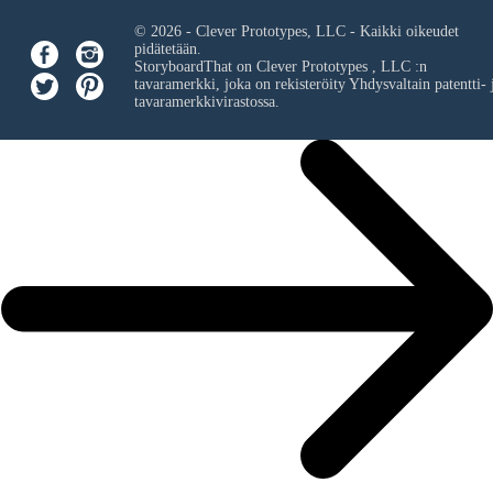
© 2026 - Clever Prototypes, LLC - Kaikki oikeudet
pidätetään.
StoryboardThat on
Clever Prototypes , LLC
:n
tavaramerkki, joka on rekisteröity Yhdysvaltain patentti- 
tavaramerkkivirastossa.