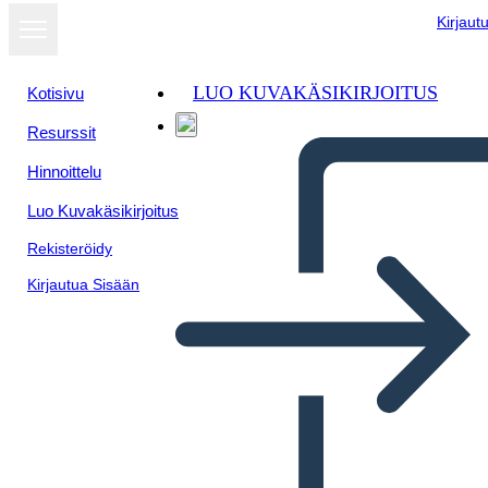
Kirjaut
LUO KUVAKÄSIKIRJOITUS
Kotisivu
Resurssit
Hinnoittelu
Luo Kuvakäsikirjoitus
Rekisteröidy
Kirjautua Sisään
Voortgangsbalk Info-2