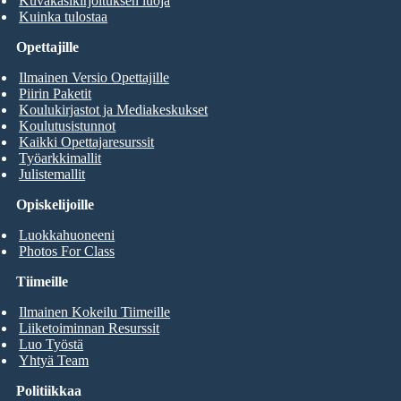
Kuvakäsikirjoituksen luoja
Kuinka tulostaa
Opettajille
Ilmainen Versio Opettajille
Piirin Paketit
Koulukirjastot ja Mediakeskukset
Koulutusistunnot
Kaikki Opettajaresurssit
Työarkkimallit
Julistemallit
Opiskelijoille
Luokkahuoneeni
Photos For Class
Tiimeille
Ilmainen Kokeilu Tiimeille
Liiketoiminnan Resurssit
Luo Työstä
Yhtyä Team
Politiikkaa