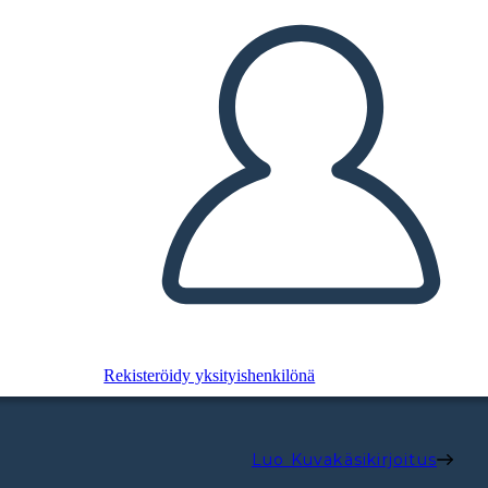
Rekisteröidy yksityishenkilönä
Luo Kuvakäsikirjoitus