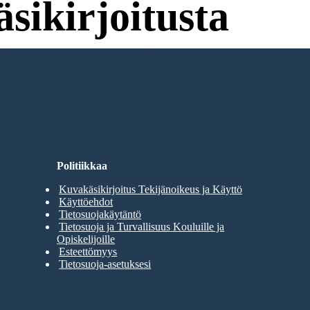
sikirjoitusta
umista Kokeilemiseen!
Politiikkaa
Kuvakäsikirjoitus Tekijänoikeus ja Käyttö
Käyttöehdot
Tietosuojakäytäntö
Tietosuoja ja Turvallisuus Kouluille ja
Opiskelijoille
Esteettömyys
Tietosuoja-asetuksesi