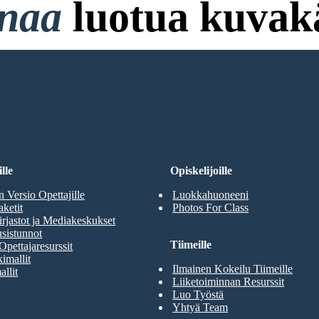
onaa
luotua kuvakä
ttokorttia ja ei Vaadi Kirjaut
RJOITUKSENI
lle
Opiskelijoille
n Versio Opettajille
Luokkahuoneeni
aketit
Photos For Class
rjastot ja Mediakeskukset
sistunnot
Tiimeille
Opettajaresurssit
imallit
Ilmainen Kokeilu Tiimeille
allit
Liiketoiminnan Resurssit
Luo Työstä
Yhtyä Team