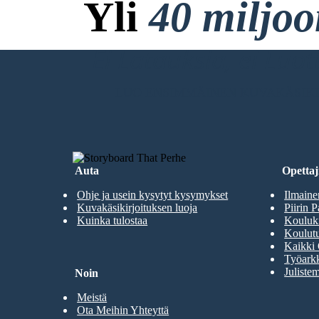
Yli
40 miljo
Ei Latauksia, ei Luo
LUO ENSIMMÄINEN KUVAKÄSIKI
Auta
Opettaji
Ohje ja usein kysytyt kysymykset
Ilmaine
Kuvakäsikirjoituksen luoja
Piirin P
Kuinka tulostaa
Kouluki
Koulutu
Kaikki 
Työarkk
Julistem
Noin
Meistä
Ota Meihin Yhteyttä