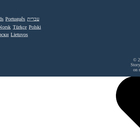
ds
Português
עברית
Norsk
Türkçe
Polski
рски
Lietuvos
© 2
Stor
on r