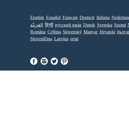
English
Español
Français
Deutsch
Italiana
Nederlan
العَرَبِيَّة
हिन्दी
ру́сский язы́к
Dansk
Svenska
Suomi
Româna
Ceština
Slovenský
Magyar
Hrvatski
бълга
Slovenščina
Latvijas
eesti