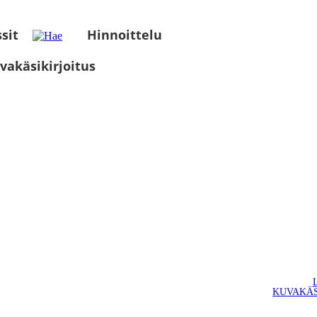
sit
Hinnoittelu
vakäsikirjoitus
KUVAKÄS