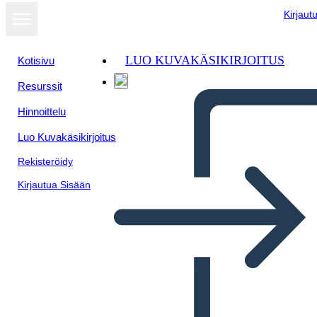
Kirjaut
LUO KUVAKÄSIKIRJOITUS
Kotisivu
Resurssit
Hinnoittelu
Luo Kuvakäsikirjoitus
Rekisteröidy
Kirjautua Sisään
Tekstblokker Biografi-plakat