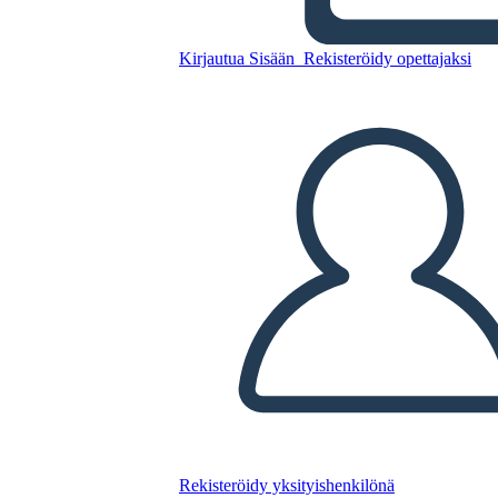
Kopioi tämä kuvakäsikirjoitus
Kirjautua Sisään
Rekisteröidy opettajaksi
LUO KUVAKÄSIKIRJOITUS
TOISTA DIAESITYS
LUE MINULLE
Rekisteröidy yksityishenkilönä