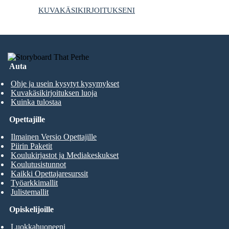
KUVAKÄSIKIRJOITUKSENI
Auta
Ohje ja usein kysytyt kysymykset
Kuvakäsikirjoituksen luoja
Kuinka tulostaa
Opettajille
Ilmainen Versio Opettajille
Piirin Paketit
Koulukirjastot ja Mediakeskukset
Koulutusistunnot
Kaikki Opettajaresurssit
Työarkkimallit
Julistemallit
Opiskelijoille
Luokkahuoneeni