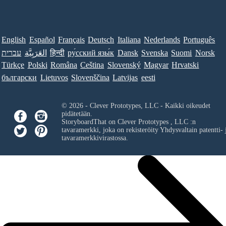
English
Español
Français
Deutsch
Italiana
Nederlands
Português
עברית
العَرَبِيَّة
हिन्दी
ру́сский язы́к
Dansk
Svenska
Suomi
Norsk
Türkçe
Polski
Româna
Ceština
Slovenský
Magyar
Hrvatski
български
Lietuvos
Slovenščina
Latvijas
eesti
© 2026 - Clever Prototypes, LLC - Kaikki oikeudet
pidätetään.
StoryboardThat on
Clever Prototypes , LLC
:n
tavaramerkki, joka on rekisteröity Yhdysvaltain patentti- 
tavaramerkkivirastossa.