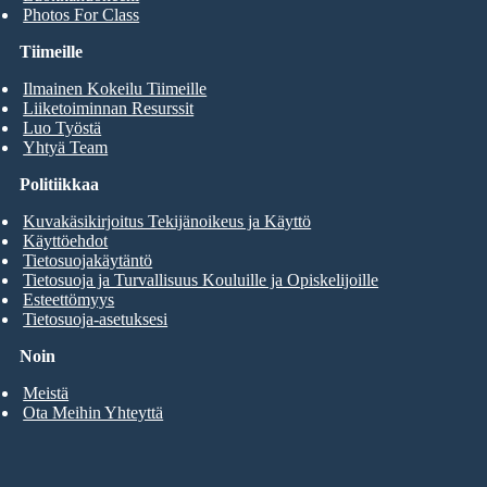
Photos For Class
Tiimeille
Ilmainen Kokeilu Tiimeille
Liiketoiminnan Resurssit
Luo Työstä
Yhtyä Team
Politiikkaa
Kuvakäsikirjoitus Tekijänoikeus ja Käyttö
Käyttöehdot
Tietosuojakäytäntö
Tietosuoja ja Turvallisuus Kouluille ja Opiskelijoille
Esteettömyys
Tietosuoja-asetuksesi
Noin
Meistä
Ota Meihin Yhteyttä