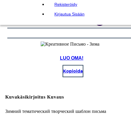
Rekisteröidy
Kirjautua Sisään
LUO OMA!
Kopioida
Kuvakäsikirjoitus Kuvaus
Зимний тематический творческий шаблон письма