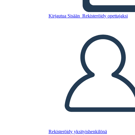
Kopioi tämä kuvakäsikirjoitus
LUO KUVAKÄSIKIRJOITUS
Kirjautua Sisään
Rekisteröidy opettajaksi
TOISTA DIAESITYS
LUE MINULLE
Rekisteröidy yksityishenkilönä