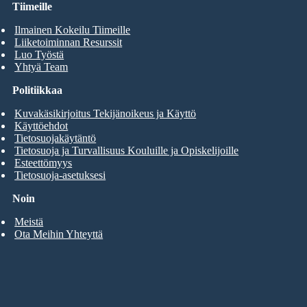
Tiimeille
Ilmainen Kokeilu Tiimeille
Liiketoiminnan Resurssit
Luo Työstä
Yhtyä Team
Politiikkaa
Kuvakäsikirjoitus Tekijänoikeus ja Käyttö
Käyttöehdot
Tietosuojakäytäntö
Tietosuoja ja Turvallisuus Kouluille ja Opiskelijoille
Esteettömyys
Tietosuoja-asetuksesi
Noin
Meistä
Ota Meihin Yhteyttä