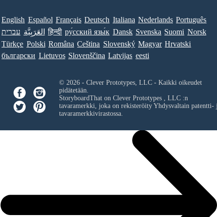
English
Español
Français
Deutsch
Italiana
Nederlands
Português
עברית
العَرَبِيَّة
हिन्दी
ру́сский язы́к
Dansk
Svenska
Suomi
Norsk
Türkçe
Polski
Româna
Ceština
Slovenský
Magyar
Hrvatski
български
Lietuvos
Slovenščina
Latvijas
eesti
© 2026 - Clever Prototypes, LLC - Kaikki oikeudet
pidätetään.
StoryboardThat on
Clever Prototypes , LLC
:n
tavaramerkki, joka on rekisteröity Yhdysvaltain patentti- 
tavaramerkkivirastossa.