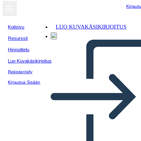
Kirjaut
LUO KUVAKÄSIKIRJOITUS
Kotisivu
Resurssit
Hinnoittelu
Luo Kuvakäsikirjoitus
Rekisteröidy
Kirjautua Sisään
Креативное Письмо - Зима