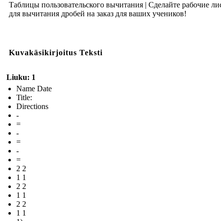
Таблицы пользовательского вычитания | Сделайте рабочие ли
для вычитания дробей на заказ для ваших учеников!
Kuvakäsikirjoitus Teksti
Liuku: 1
Name Date
Title:
Directions
-
=
-
=
-
=
2 2
1 1
2 2
1 1
2 2
1 1