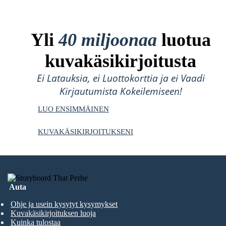
Yli
40 miljoonaa
luotua
kuvakäsikirjoitusta
Ei Latauksia, ei Luottokorttia ja ei Vaadi
Kirjautumista Kokeilemiseen!
LUO ENSIMMÄINEN
KUVAKÄSIKIRJOITUKSENI
Auta
Ohje ja usein kysytyt kysymykset
Kuvakäsikirjoituksen luoja
Kuinka tulostaa