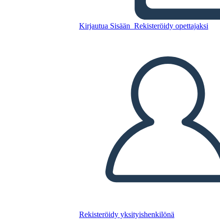
Вычитание - Дроби
Kirjautua Sisään
Rekisteröidy opettajaksi
Kopioi tämä kuvakäsikirjoitus
LUO KUVAKÄSIKIRJOITUS
TOISTA DIAESITYS
LUE MINULLE
Rekisteröidy yksityishenkilönä