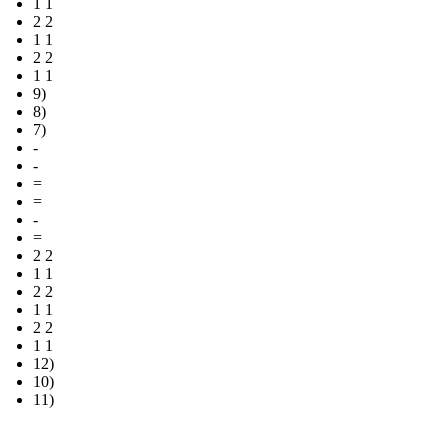
1 1
2 2
1 1
2 2
1 1
9)
8)
7)
-
-
=
=
-
=
2 2
1 1
2 2
1 1
2 2
1 1
12)
10)
11)