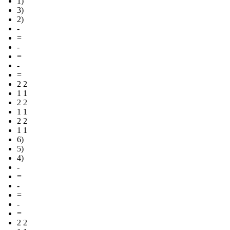
1)
3)
2)
-
=
-
=
-
=
2 2
1 1
2 2
1 1
2 2
1 1
6)
5)
4)
-
=
-
=
-
=
2 2