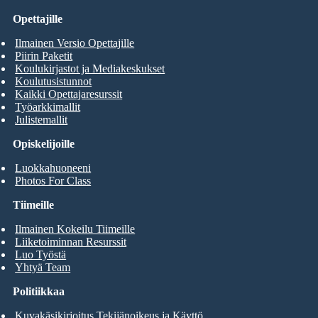
Opettajille
Ilmainen Versio Opettajille
Piirin Paketit
Koulukirjastot ja Mediakeskukset
Koulutusistunnot
Kaikki Opettajaresurssit
Työarkkimallit
Julistemallit
Opiskelijoille
Luokkahuoneeni
Photos For Class
Tiimeille
Ilmainen Kokeilu Tiimeille
Liiketoiminnan Resurssit
Luo Työstä
Yhtyä Team
Politiikkaa
Kuvakäsikirjoitus Tekijänoikeus ja Käyttö