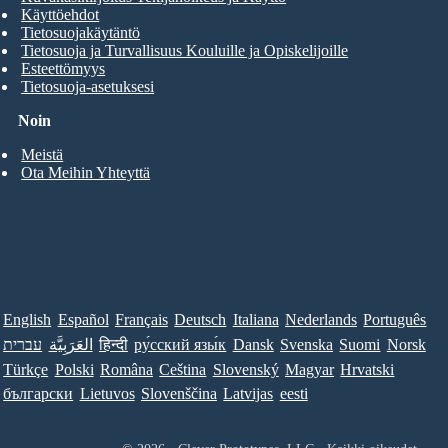
Käyttöehdot
Tietosuojakäytäntö
Tietosuoja ja Turvallisuus Kouluille ja Opiskelijoille
Esteettömyys
Tietosuoja-asetuksesi
Noin
Meistä
Ota Meihin Yhteyttä
English
Español
Français
Deutsch
Italiana
Nederlands
Português
עברית
العَرَبِيَّة
हिन्दी
ру́сский язы́к
Dansk
Svenska
Suomi
Norsk
Türkçe
Polski
Româna
Ceština
Slovenský
Magyar
Hrvatski
български
Lietuvos
Slovenščina
Latvijas
eesti