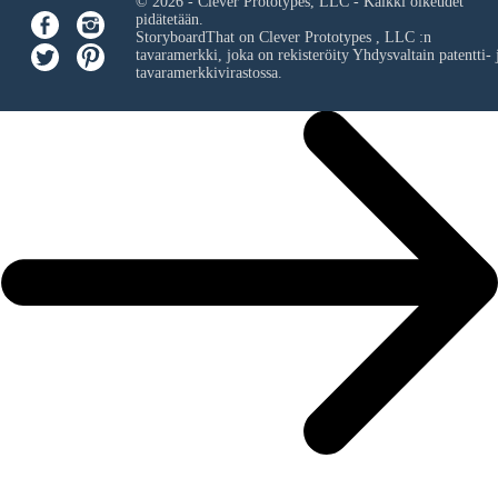
© 2026 - Clever Prototypes, LLC - Kaikki oikeudet
pidätetään.
StoryboardThat on
Clever Prototypes , LLC
:n
tavaramerkki, joka on rekisteröity Yhdysvaltain patentti- 
tavaramerkkivirastossa.