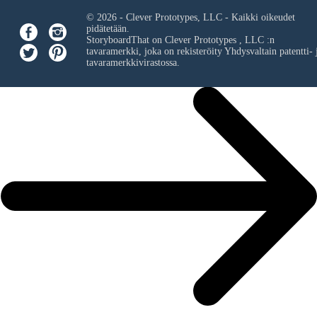
© 2026 - Clever Prototypes, LLC - Kaikki oikeudet
pidätetään.
StoryboardThat on
Clever Prototypes , LLC
:n
tavaramerkki, joka on rekisteröity Yhdysvaltain patentti- 
tavaramerkkivirastossa.