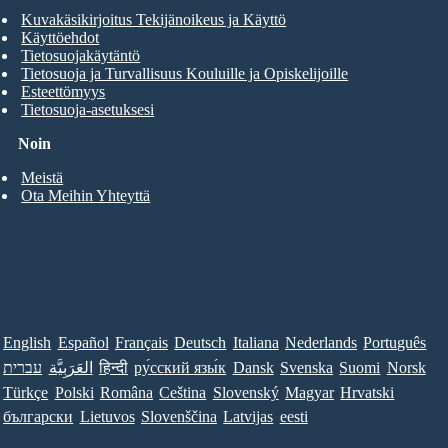
Kuvakäsikirjoitus Tekijänoikeus ja Käyttö
Käyttöehdot
Tietosuojakäytäntö
Tietosuoja ja Turvallisuus Kouluille ja Opiskelijoille
Esteettömyys
Tietosuoja-asetuksesi
Noin
Meistä
Ota Meihin Yhteyttä
English
Español
Français
Deutsch
Italiana
Nederlands
Português
עברית
العَرَبِيَّة
हिन्दी
ру́сский язы́к
Dansk
Svenska
Suomi
Norsk
Türkçe
Polski
Româna
Ceština
Slovenský
Magyar
Hrvatski
български
Lietuvos
Slovenščina
Latvijas
eesti