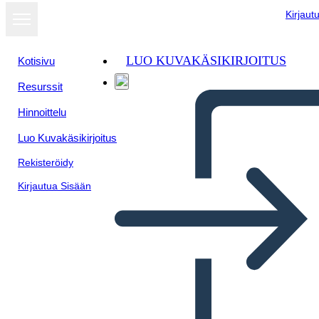
Kirjaut
LUO KUVAKÄSIKIRJOITUS
Kotisivu
Resurssit
Näytä
Hinnoittelu
diaesityksenä
Luo Kuvakäsikirjoitus
Rekisteröidy
Kirjautua Sisään
Конференция 6