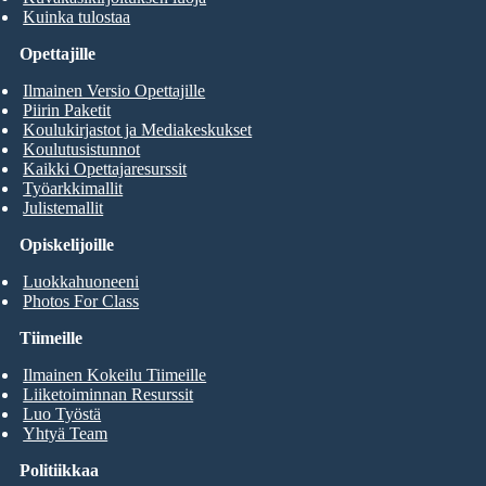
Kuinka tulostaa
Opettajille
Ilmainen Versio Opettajille
Piirin Paketit
Koulukirjastot ja Mediakeskukset
Koulutusistunnot
Kaikki Opettajaresurssit
Työarkkimallit
Julistemallit
Opiskelijoille
Luokkahuoneeni
Photos For Class
Tiimeille
Ilmainen Kokeilu Tiimeille
Liiketoiminnan Resurssit
Luo Työstä
Yhtyä Team
Politiikkaa