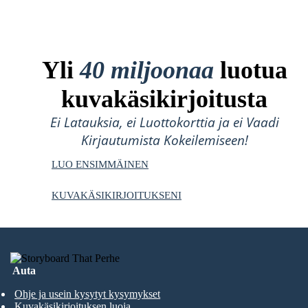
Yli
40 miljoonaa
luotua
kuvakäsikirjoitusta
Ei Latauksia, ei Luottokorttia ja ei Vaadi
Kirjautumista Kokeilemiseen!
LUO ENSIMMÄINEN
KUVAKÄSIKIRJOITUKSENI
Auta
Ohje ja usein kysytyt kysymykset
Kuvakäsikirjoituksen luoja