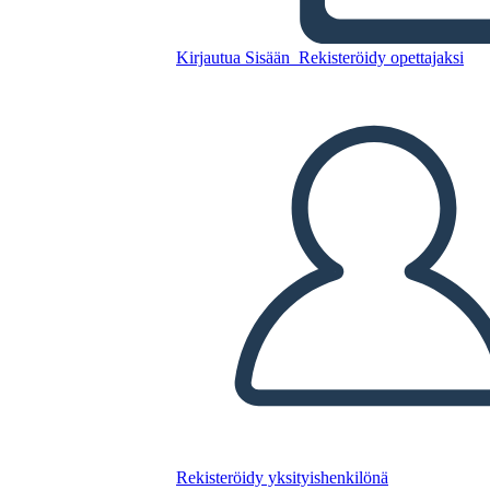
Kirjautua Sisään
Rekisteröidy opettajaksi
Kopioi tämä kuvakäsikirjoitus
LUO KUVAKÄSIKIRJOITUS
TOISTA DIAESITYS
LUE MINULLE
Rekisteröidy yksityishenkilönä