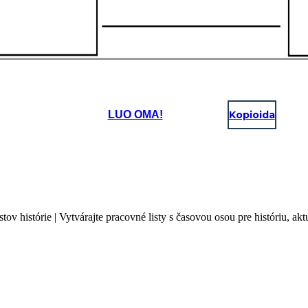
LUO OMA!
Kopioida
ov histórie | Vytvárajte pracovné listy s časovou osou pre históriu, akt