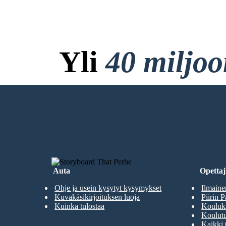
Yli
40 miljo
Ei Latauksia, ei Luo
LUO ENSIMMÄINEN KUVAKÄSIKI
Auta
Opettaji
Ohje ja usein kysytyt kysymykset
Ilmaine
Kuvakäsikirjoituksen luoja
Piirin P
Kuinka tulostaa
Kouluki
Koulutu
Kaikki 