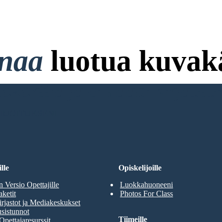
onaa
luotua kuvakä
ttokorttia ja ei Vaadi Kirjaut
RJOITUKSENI
lle
Opiskelijoille
n Versio Opettajille
Luokkahuoneeni
aketit
Photos For Class
rjastot ja Mediakeskukset
sistunnot
Tiimeille
Opettajaresurssit