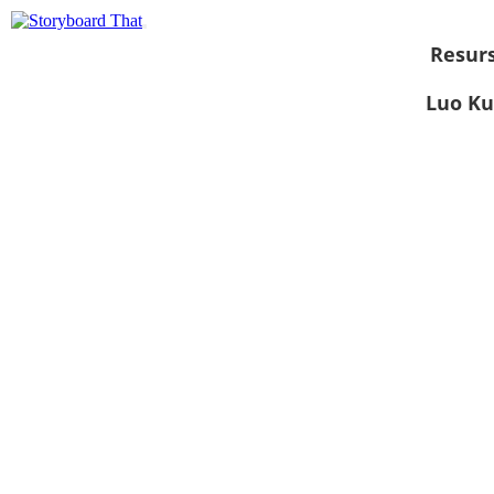
Resurs
Luo Ku
Näytä
diaesityksenä