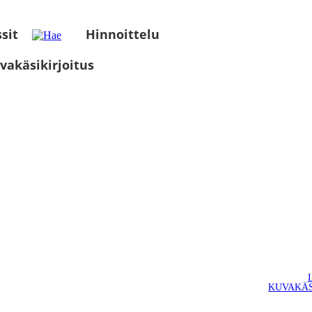
sit
Hinnoittelu
vakäsikirjoitus
KUVAKÄS