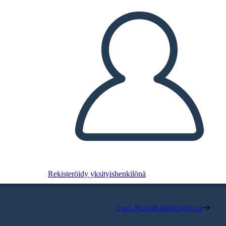
Rekisteröidy yksityishenkilönä
Luo Kuvakäsikirjoitus