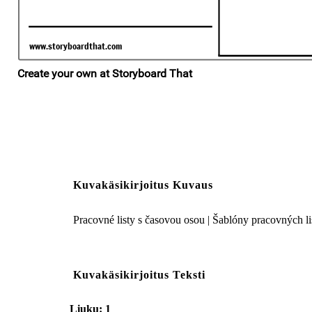
Kuvakäsikirjoitus Kuvaus
Pracovné listy s časovou osou | Šablóny pracovných list
Kuvakäsikirjoitus Teksti
Liuku: 1