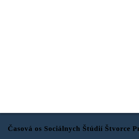
Časová os Sociálnych Štúdií Štvorce P