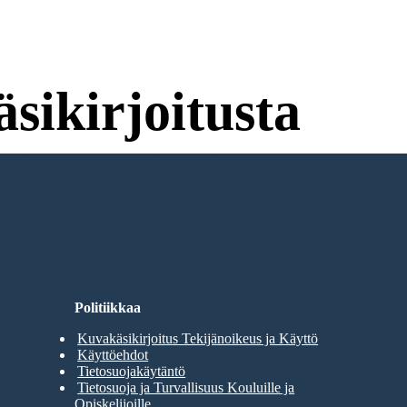
sikirjoitusta
umista Kokeilemiseen!
Politiikkaa
Kuvakäsikirjoitus Tekijänoikeus ja Käyttö
Käyttöehdot
Tietosuojakäytäntö
Tietosuoja ja Turvallisuus Kouluille ja
Opiskelijoille