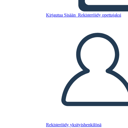
Pyramídy
Kirjautua Sisään
Rekisteröidy opettajaksi
Kopioi tämä kuvakäsikirjoitus
LUO KUVAKÄSIKIRJOITUS
TOISTA DIAESITYS
LUE MINULLE
Rekisteröidy yksityishenkilönä