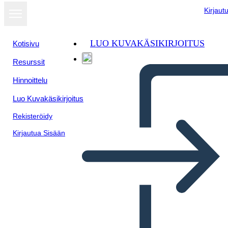
Kirjaut
LUO KUVAKÄSIKIRJOITUS
Kotisivu
Resurssit
Näytä
Hinnoittelu
diaesityksenä
Luo Kuvakäsikirjoitus
Rekisteröidy
Kirjautua Sisään
Šablóna Kocky Príbehu