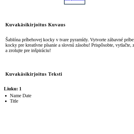
Kuvakäsikirjoitus Kuvaus
Šablóna príbehovej kocky v tvare pyramídy. Vytvorte zábavné príb
kocky pre kreatívne písanie a slovnú zásobu! Prispôsobte, vytlačte, 
a zrolujte pre inšpiráciu!
Kuvakäsikirjoitus Teksti
Liuku: 1
Name Date
Title