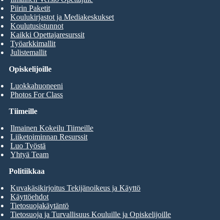
Piirin Paketit
Koulukirjastot ja Mediakeskukset
Koulutusistunnot
Kaikki Opettajaresurssit
Työarkkimallit
Julistemallit
Opiskelijoille
Luokkahuoneeni
Photos For Class
Tiimeille
Ilmainen Kokeilu Tiimeille
Liiketoiminnan Resurssit
Luo Työstä
Yhtyä Team
Politiikkaa
Kuvakäsikirjoitus Tekijänoikeus ja Käyttö
Käyttöehdot
Tietosuojakäytäntö
Tietosuoja ja Turvallisuus Kouluille ja Opiskelijoille