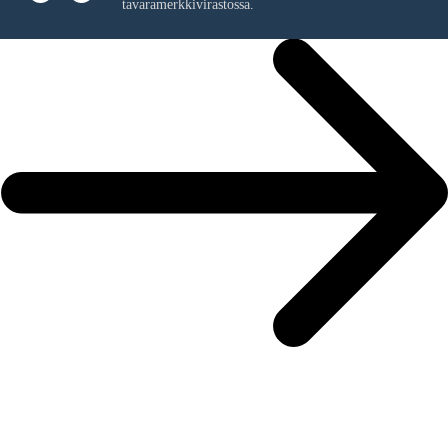
tavaramerkkivirastossa.