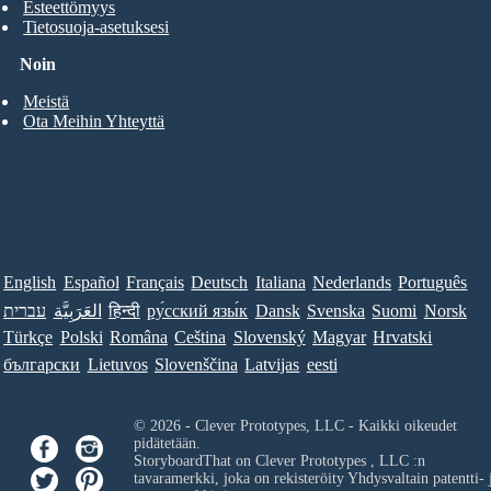
Esteettömyys
Tietosuoja-asetuksesi
Noin
Meistä
Ota Meihin Yhteyttä
English
Español
Français
Deutsch
Italiana
Nederlands
Português
עברית
العَرَبِيَّة
हिन्दी
ру́сский язы́к
Dansk
Svenska
Suomi
Norsk
Türkçe
Polski
Româna
Ceština
Slovenský
Magyar
Hrvatski
български
Lietuvos
Slovenščina
Latvijas
eesti
© 2026 - Clever Prototypes, LLC - Kaikki oikeudet
pidätetään.
StoryboardThat on
Clever Prototypes , LLC
:n
tavaramerkki, joka on rekisteröity Yhdysvaltain patentti- 