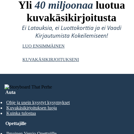
Yli
40 miljoonaa
luotua
kuvakäsikirjoitusta
Ei Latauksia, ei Luottokorttia ja ei Vaadi
Kirjautumista Kokeilemiseen!
LUO ENSIMMÄINEN
KUVAKÄSIKIRJOITUKSENI
Auta
Ohje ja usein kysytyt kysymykset
Kuvakäsikirjoituksen luoja
Kuinka tulostaa
Opettajille
Ilmainen Versio Opettajille