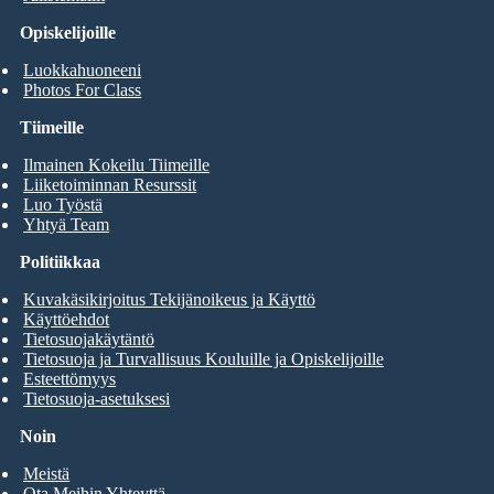
Opiskelijoille
Luokkahuoneeni
Photos For Class
Tiimeille
Ilmainen Kokeilu Tiimeille
Liiketoiminnan Resurssit
Luo Työstä
Yhtyä Team
Politiikkaa
Kuvakäsikirjoitus Tekijänoikeus ja Käyttö
Käyttöehdot
Tietosuojakäytäntö
Tietosuoja ja Turvallisuus Kouluille ja Opiskelijoille
Esteettömyys
Tietosuoja-asetuksesi
Noin
Meistä
Ota Meihin Yhteyttä