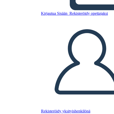
Kirjautua Sisään
Rekisteröidy opettajaksi
Kopioi tämä kuvakäsikirjoitus
LUO KUVAKÄSIKIRJOITUS
TOISTA DIAESITYS
LUE MINULLE
Rekisteröidy yksityishenkilönä