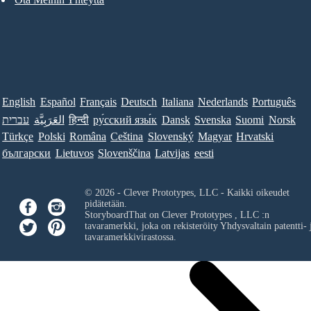
English
Español
Français
Deutsch
Italiana
Nederlands
Português
עברית
العَرَبِيَّة
हिन्दी
ру́сский язы́к
Dansk
Svenska
Suomi
Norsk
Türkçe
Polski
Româna
Ceština
Slovenský
Magyar
Hrvatski
български
Lietuvos
Slovenščina
Latvijas
eesti
© 2026 - Clever Prototypes, LLC - Kaikki oikeudet
pidätetään.
StoryboardThat on
Clever Prototypes , LLC
:n
tavaramerkki, joka on rekisteröity Yhdysvaltain patentti- 
tavaramerkkivirastossa.