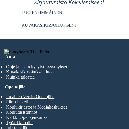
Kirjautumista Kokeilemiseen!
LUO ENSIMMÄINEN
KUVAKÄSIKIRJOITUKSENI
Auta
Ohje ja usein kysytyt kysymykset
Kuvakäsikirjoituksen luoja
Kuinka tulostaa
Opettajille
Ilmainen Versio Opettajille
Piirin Paketit
Koulukirjastot ja Mediakeskukset
Koulutusistunnot
Kaikki Opettajaresurssit
Työarkkimallit
Julistemallit