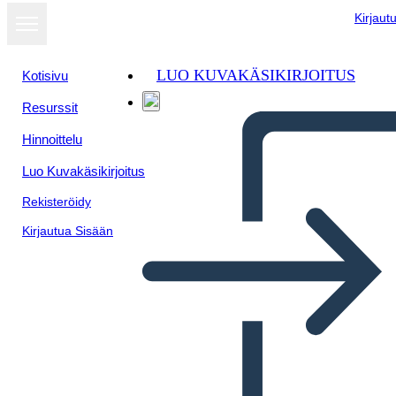
Kirjaut
LUO KUVAKÄSIKIRJOITUS
Kotisivu
Resurssit
Näytä
Hinnoittelu
diaesityksenä
Luo Kuvakäsikirjoitus
Rekisteröidy
Kirjautua Sisään
Postavitev Grafične Novele 8