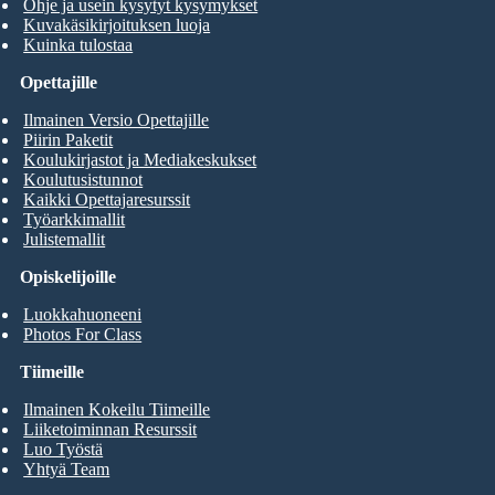
Ohje ja usein kysytyt kysymykset
Kuvakäsikirjoituksen luoja
Kuinka tulostaa
Opettajille
Ilmainen Versio Opettajille
Piirin Paketit
Koulukirjastot ja Mediakeskukset
Koulutusistunnot
Kaikki Opettajaresurssit
Työarkkimallit
Julistemallit
Opiskelijoille
Luokkahuoneeni
Photos For Class
Tiimeille
Ilmainen Kokeilu Tiimeille
Liiketoiminnan Resurssit
Luo Työstä
Yhtyä Team