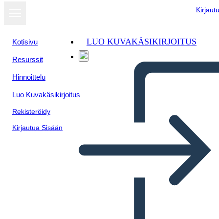
Kirjaut
LUO KUVAKÄSIKIRJOITUS
Kotisivu
Resurssit
Hinnoittelu
Luo Kuvakäsikirjoitus
Rekisteröidy
Kirjautua Sisään
Amerikan Devrimi, A.