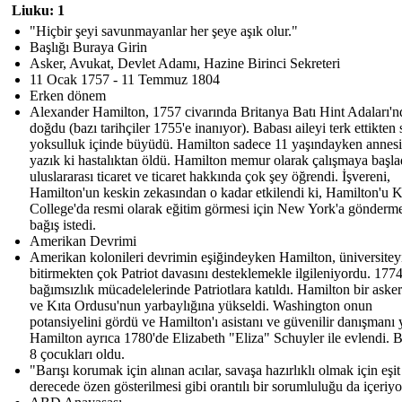
Liuku: 1
"Hiçbir şeyi savunmayanlar her şeye aşık olur."
Başlığı Buraya Girin
Asker, Avukat, Devlet Adamı, Hazine Birinci Sekreteri
11 Ocak 1757 - 11 Temmuz 1804
Erken dönem
Alexander Hamilton, 1757 civarında Britanya Batı Hint Adaları'n
doğdu (bazı tarihçiler 1755'e inanıyor). Babası aileyi terk ettikten
yoksulluk içinde büyüdü. Hamilton sadece 11 yaşındayken annesi
yazık ki hastalıktan öldü. Hamilton memur olarak çalışmaya başla
uluslararası ticaret ve ticaret hakkında çok şey öğrendi. İşvereni,
Hamilton'un keskin zekasından o kadar etkilendi ki, Hamilton'u K
College'da resmi olarak eğitim görmesi için New York'a gönderme
bağış istedi.
Amerikan Devrimi
Amerikan kolonileri devrimin eşiğindeyken Hamilton, üniversitey
bitirmekten çok Patriot davasını desteklemekle ilgileniyordu. 1774
bağımsızlık mücadelelerinde Patriotlara katıldı. Hamilton bir aske
ve Kıta Ordusu'nun yarbaylığına yükseldi. Washington onun
potansiyelini gördü ve Hamilton'ı asistanı ve güvenilir danışmanı 
Hamilton ayrıca 1780'de Elizabeth "Eliza" Schuyler ile evlendi. Bi
8 çocukları oldu.
"Barışı korumak için alınan acılar, savaşa hazırlıklı olmak için eşit
derecede özen gösterilmesi gibi orantılı bir sorumluluğu da içeriyo