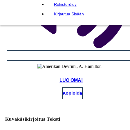
Rekisteröidy
Kirjautua Sisään
LUO OMA!
Kopioida
Kuvakäsikirjoitus Teksti