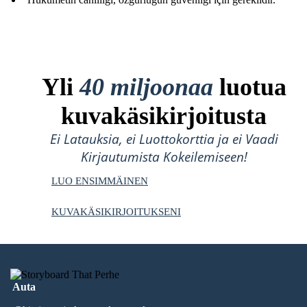
Yli
40 miljoonaa
luotua
kuvakäsikirjoitusta
Ei Latauksia, ei Luottokorttia ja ei Vaadi
Kirjautumista Kokeilemiseen!
LUO ENSIMMÄINEN
KUVAKÄSIKIRJOITUKSENI
Auta