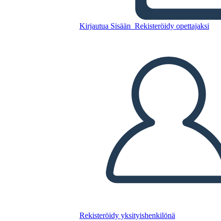
Hamilton
Kirjautua Sisään
Rekisteröidy opettajaksi
Kopioi tämä kuvakäsikirjoitus
LUO KUVAKÄSIKIRJOITUS
TOISTA DIAESITYS
LUE MINULLE
Rekisteröidy yksityishenkilönä