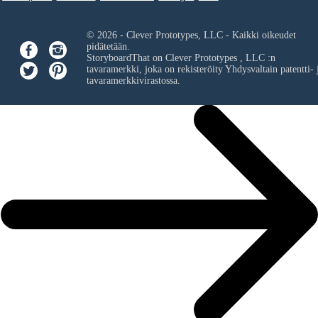
© 2026 - Clever Prototypes, LLC - Kaikki oikeudet
pidätetään.
StoryboardThat on
Clever Prototypes , LLC
:n
tavaramerkki, joka on rekisteröity Yhdysvaltain patentti- 
tavaramerkkivirastossa.