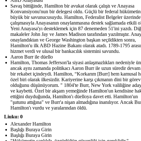
ABD Anayasası
Savaş bittiğinde, Hamilton bir avukat olarak çalıştı ve Anayasa
Konvansiyonu'nun bir delegesi oldu. Güçlü bir federal hükümetin
büyük bir savunucusuydu. Hamilton, Federalist Belgeler üzerinde
çalışmasıyla Anayasanın onaylanmasına destek sağlamada etkili o
Yeni Anayasa'yı desteklemek için 87 denemeden 51'ini yazdı. Diğ
makaleler John Jay ve James Madison tarafından yazılmıştır. Ana
onaylandıktan ve George Washington başkan seçildikten sonra,
Hamilton'u ilk ABD Hazine Bakanı olarak atadı. 1789-1795 aras
hizmet verdi ve ulusal bir bankacılık sistemini savundu.
Aaron Burr ile düello
Hamilton, Thomas Jefferson'la siyasi anlaşmazlıkları nedeniyle ü
ancak aynı zamanda politikacı Aaron Burr ile uzun süredir devam
bir rekabet içindeydi. Hamilton, “Korkarım [Burr] hem kamusal 
özel biri olarak ilkesizdir. Kariyerine karşı çıkmanın dini bir görev
olduğunu düşünüyorum. " 1804'te Burr, New York valiliğine ada
ve kaybetti. Özel bir akşam yemeğinde Hamilton'un kendisine hak
ettiğini duyduğunda, Hamilton'ı düelloya davet etti. Hamilton'un
"şutunu attığına" ve Burr'a nişan almadığına inanılıyor. Ancak Bur
Hamilton'ı vurdu ve yaralarından öldü.
Liuku: 0
Alexander Hamilton
Başlığı Buraya Girin
Başlığı Buraya Girin
"Hükümetin canlılığı, özgürlüğün güvenliği için gereklidir."