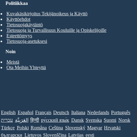
Politiikkaa
Kuvakäsikirjoitus Tekijänoikeus ja Käyttö
Käyttöehdot
Tietosuojakäytäntö
Tietosuoja ja Turvallisuus Kouluille ja Opiskelijoille
Esteettömyys
Tietosuoja-asetuksesi
Noin
Meistä
Ota Meihin Yhteyttä
English
Español
Français
Deutsch
Italiana
Nederlands
Português
עברית
العَرَبِيَّة
हिन्दी
ру́сский язы́к
Dansk
Svenska
Suomi
Norsk
Türkçe
Polski
Româna
Ceština
Slovenský
Magyar
Hrvatski
български
Lietuvos
Slovenščina
Latvijas
eesti