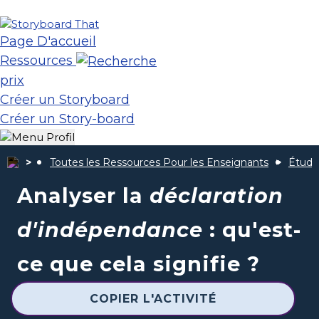
Page D'accueil
Ressources
prix
Créer un Storyboard
Créer un Story-board
Toutes les Ressources Pour les Enseignants
Étude
Analyser la
déclaration
d'indépendance
: qu'est-
ce que cela signifie ?
COPIER L'ACTIVITÉ