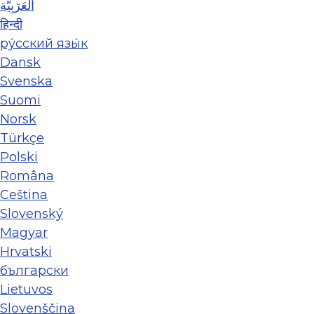
العَرَبِيَّة
हिन्दी
ру́сский язы́к
Dansk
Svenska
Suomi
Norsk
Türkçe
Polski
Româna
Ceština
Slovenský
Magyar
Hrvatski
български
Lietuvos
Slovenščina