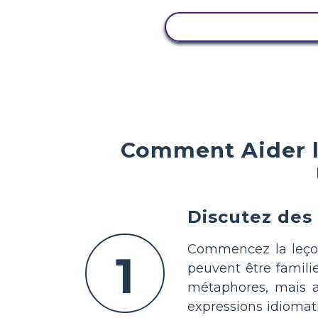
AFFICHER L'ACTIVI
Comment Aider le
Discutez des
Commencez la leçon 
1
peuvent être famili
métaphores, mais av
expressions idiomat