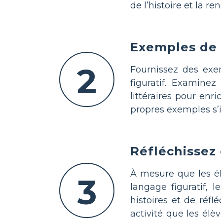
de l’histoire et la r
Exemples de
2
Fournissez des exe
figuratif. Examinez
littéraires pour enr
propres exemples s’il
Réfléchissez 
À mesure que les élè
3
langage figuratif, 
histoires et de réfl
activité que les élè