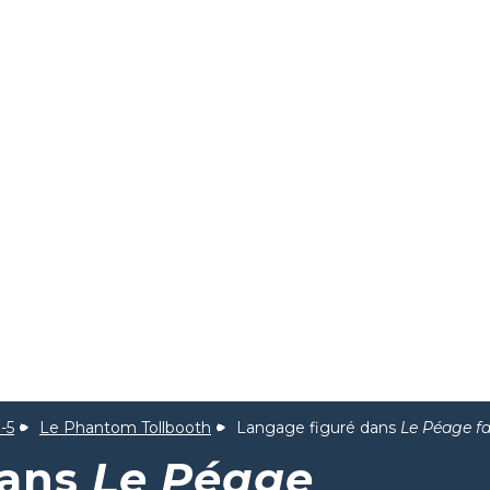
-5
Le Phantom Tollbooth
Langage figuré dans
Le Péage f
dans
Le Péage