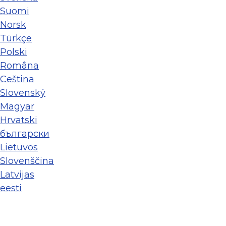
Suomi
Norsk
Türkçe
Polski
Româna
Ceština
Slovenský
Magyar
Hrvatski
български
Lietuvos
Slovenščina
Latvijas
eesti