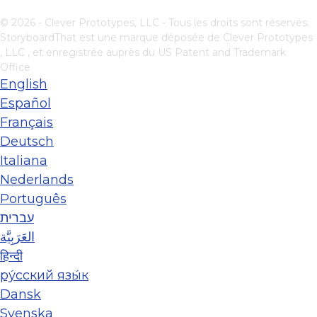
© 2026 - Clever Prototypes, LLC - Tous les droits sont réservés.
StoryboardThat est une marque déposée de
Clever Prototypes
, LLC
, et enregistrée auprès du US Patent and Trademark
Office
English
Español
Français
Deutsch
Italiana
Nederlands
Português
עברית
العَرَبِيَّة
हिन्दी
ру́сский язы́к
Dansk
Svenska