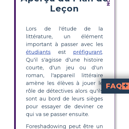
Leçon
Lors de l'étude de la
littérature, un élément
important à passer avec les
étudiants
est
préfigurant
.
Qu'il s'agisse d'une histoire
courte, d'un jeu ou d'un
roman, l'appareil littéraire
amène les élèves à jouer le
FAQ
rôle de détectives alors qu'ils
Quel rôle la préfiguration joue-t-elle dans la création de l’ambiance et du ton 
En évoquant un sentiment de terreur et d'anxiété, la préfiguration de "Le Seigneur des M
Quels passages supplémentaires dans « Le Seigneur des
Les allusions répétées à la tristesse et à la férocité croissantes des jeunes sont un autre exemple de préfiguration. Leurs actions présagent des événements catastrophiques qui se produiront plus tard dans le roman à mesure qu'ils deviennent plus agressifs et désordonnés. Par exemple, l'un des garçons parlant à la tête de la bête ou Piggy se faisant frapper par une pierre et rencontrant plus tard sa fin tragique également à cause d'une autre pierre.
sont au bord de leurs sièges
pour essayer de deviner ce
qui va se passer ensuite.
Foreshadowing peut être un