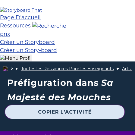
Page D'accueil
Ressources
prix
Créer un Storyboard
Créer un Story-board
Toutes les Ressources Pour les Enseignants
Arts d
Préfiguration dans
Sa
Majesté des Mouches
COPIER L'ACTIVITÉ