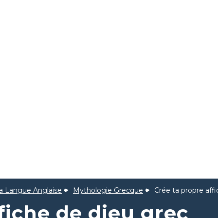
la Langue Anglaise
Mythologie Grecque
Crée ta propre aff
fiche de dieu grec