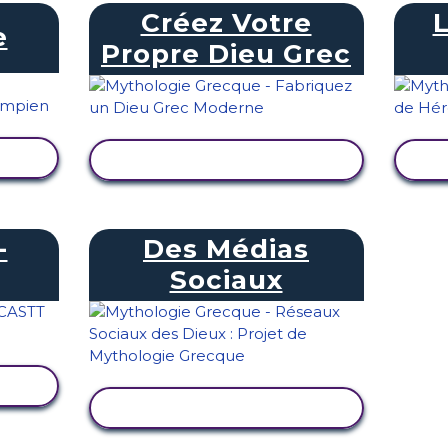
Créez Votre
e
Propre Dieu Grec
TÉ
AFFICHER L'ACTIVITÉ
-
Des Médias
Sociaux
TÉ
AFFICHER L'ACTIVITÉ