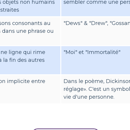
 objets non humains
sembler comme une person
straites
 sons consonants au
"Dews" & "Drew", "Gossam
 dans une phrase ou
une ligne qui rime
"Moi" et "Immortalité"
 la fin des autres
n implicite entre
Dans le poème, Dickinson 
réglage». C'est un symbo
vie d'une personne.