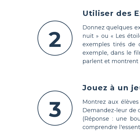
Utiliser des
Donnez quelques exem
2
nuit » ou « Les éto
exemples tirés de 
exemple, dans le fi
parlent et montrent 
Jouez à un je
3
Montrez aux élèves 
Demandez-leur de de
(Réponse : une boug
comprendre l'essent