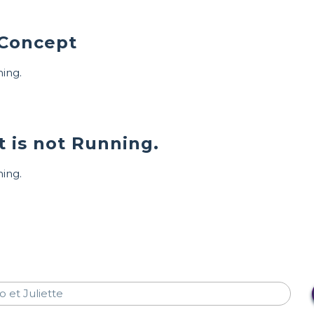
 Concept
ning.
t is not Running.
ning.