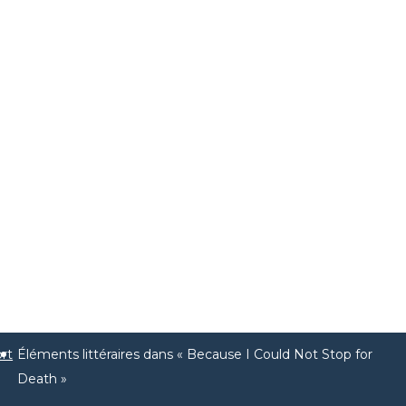
rt
Éléments littéraires dans « Because I Could Not Stop for
Death »