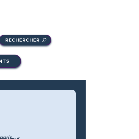
RECHERCHER
NTS
pris... »