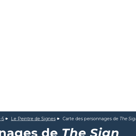
-5
Le Peintre de Signes
Carte des personnages de
The Sig
nnages de
The Sign