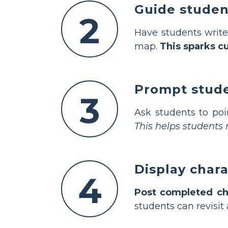
Guide studen
2
Have students write
map.
This sparks cu
Prompt studen
3
Ask students to poi
This helps student
Display char
4
Post completed ch
students can revisit 