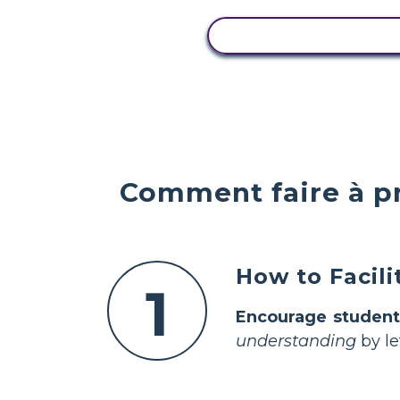
AFFICHER L'ACTIVI
Comment faire à pr
How to Facil
1
Encourage student
understanding
by le