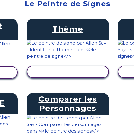
Le Peintre de Signes
e
Thème
AFFICHER L'ACTIVITÉ
TÉ
Comparer les
E
Personnages