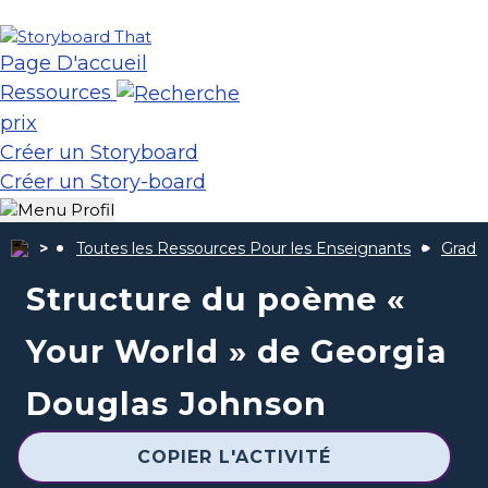
Page D'accueil
Ressources
prix
Créer un Storyboard
Créer un Story-board
Toutes les Ressources Pour les Enseignants
Grade
Structure du poème «
Your World » de Georgia
Douglas Johnson
COPIER L'ACTIVITÉ