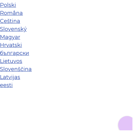
Polski
Româna
Ceština
Slovenský
Magyar
Hrvatski
български
Lietuvos
Slovenščina
Latvijas
eesti