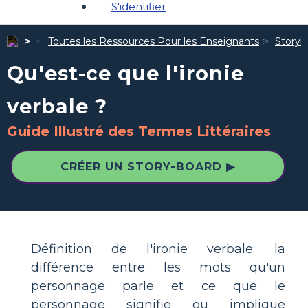
S'identifier
Toutes les Ressources Pour les Enseignants
Storybo
Qu'est-ce que l'ironie
verbale ?
Guide Illustré des Termes Littéraires
CRÉER UN STORY-BOARD ▶
Définition de l'ironie verbale: la
différence entre les mots qu'un
personnage parle et ce que le
personnage signifie ou implique