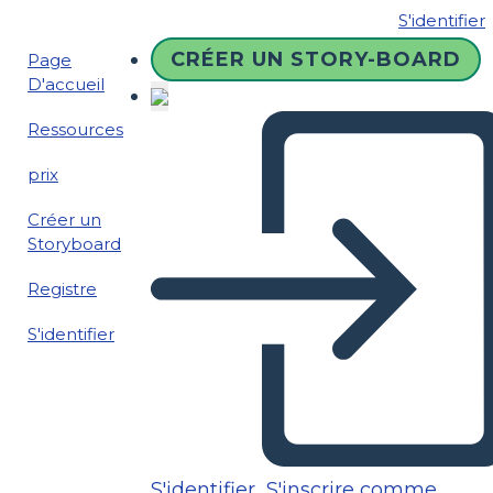
S'identifier
CRÉER UN STORY-BOARD
Page
D'accueil
Ressources
prix
Créer un
Storyboard
Registre
S'identifier
S'identifier
S'inscrire comme