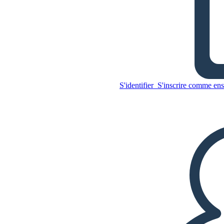
La Tragédie de Jules César
Héros Tragique Brutus
S'identifier
S'inscrire comme ens
Copiez ce storyboard
CRÉER UN STORYBOARD
Copiez ce storyboard
CRÉER UN STORYBOARD
LIRE LE DIAPORAMA
LIS-MOI