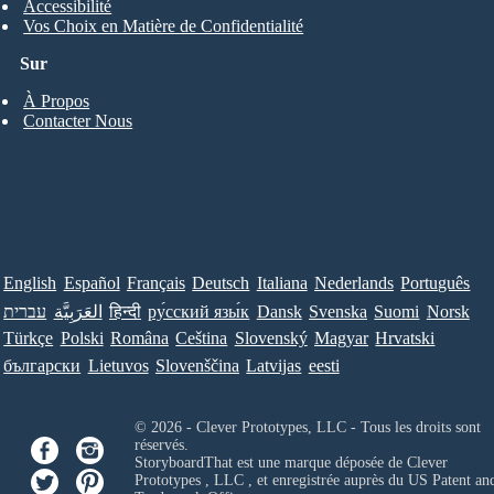
Accessibilité
Vos Choix en Matière de Confidentialité
Sur
À Propos
Contacter Nous
English
Español
Français
Deutsch
Italiana
Nederlands
Português
עברית
العَرَبِيَّة
हिन्दी
ру́сский язы́к
Dansk
Svenska
Suomi
Norsk
Türkçe
Polski
Româna
Ceština
Slovenský
Magyar
Hrvatski
български
Lietuvos
Slovenščina
Latvijas
eesti
© 2026 - Clever Prototypes, LLC - Tous les droits sont
réservés.
StoryboardThat est une marque déposée de
Clever
Prototypes , LLC
, et enregistrée auprès du US Patent an