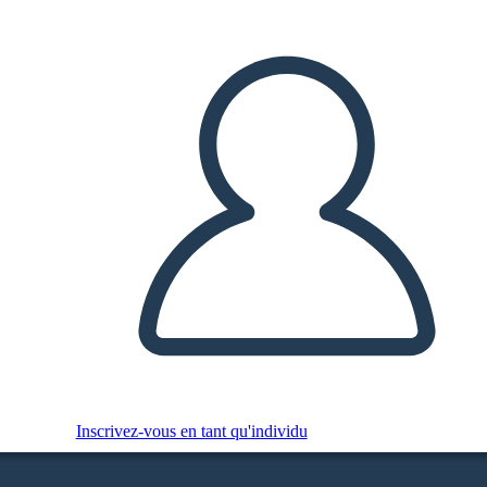
Inscrivez-vous en tant qu'individu