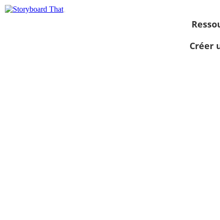
Resso
Créer 