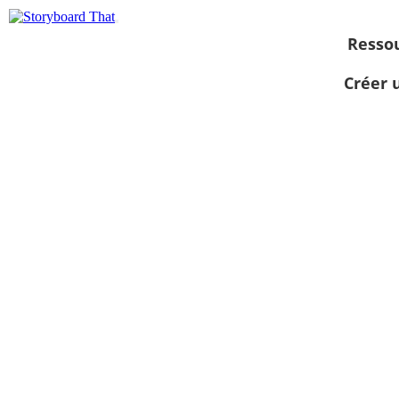
Resso
Créer 