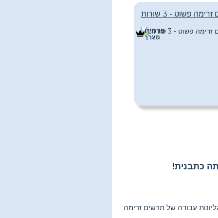
ימה פשוט - 3 שורות
פּרֶמיָה
מַעֲרָך
ה כתבנית!