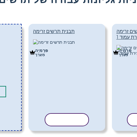
ים זרימה
תבנית תרשים זרימה
רת עמוד 1
פּרֶמיָה
פּרֶמיָה
מַעֲרָך
מַעֲרָך
ת
העתק תבנית