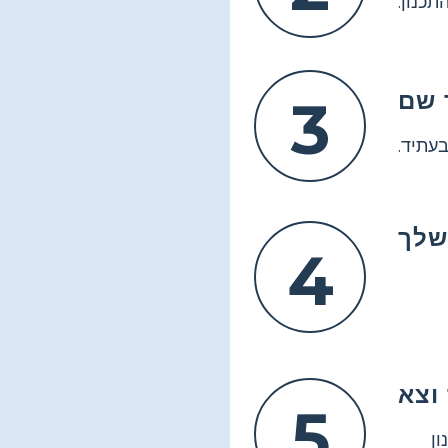
כנון.
3
עתיד.
שלך
4
5
ן