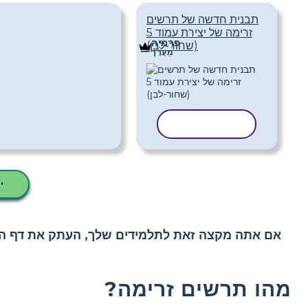
תבנית חדשה של תרשים
זרימה של יצירת עמוד 5
פּרֶמיָה
(שחור-לבן)
מַעֲרָך
העתק תבנית
י
אם אתה מקצה זאת לתלמידים שלך, העתק את דף העב
מהו תרשים זרימה?