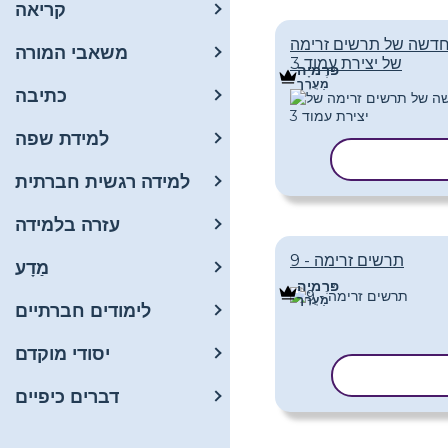
קריאה
חדשה של תרשים זרימה
משאבי המורה
של יצירת עמוד 3
פּרֶמיָה
מַעֲרָך
כתיבה
למידת שפה
עתק תבנית
למידה רגשית חברתית
עזרה בלמידה
תרשים זרימה - 9
מַדָע
פּרֶמיָה
מַעֲרָך
לימודים חברתיים
יסודי מוקדם
עתק תבנית
דברים כיפיים