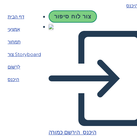
יכנס
צור לוח סיפור
דף הבית
אֶמְצָעִי
תמחור
צור Storyboard
לִרְשׁוֹם
היכנס
היכנס
הירשם כמורה