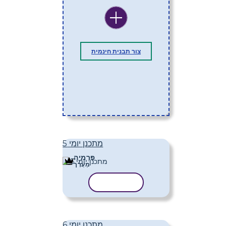
צור תבנית חינמית
מתכנן יומי 5
פּרֶמיָה
מַעֲרָך
העתק תבנית
מתכנן יומי 6