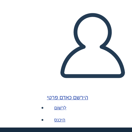
הירשם כאדם פרטי
לִרְשׁוֹם
היכנס