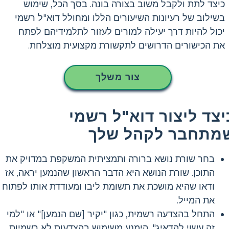
כיצד לתת ולקבל משוב בצורה בונה. בסך הכל, שימוש
בשילוב של רעיונות השיעורים הללו ומחולל דוא"ל רשמי
יכול להיות דרך יעילה למורים לעזור לתלמידיהם לפתח
את הכישורים הדרושים לתקשורת מקצועית מוצלחת.
צור משלך
יצד ליצור דוא"ל רשמי
מתחבר לקהל שלך
בחר שורת נושא ברורה ותמציתית המשקפת במדויק את
התוכן. שורת הנושא היא הדבר הראשון שהנמען יראה, אז
ודאו שהיא מושכת את תשומת ליבו ומעודדת אותו לפתוח
את המייל.
התחל בהצדעה רשמית, כגון "יקיר [שם הנמען]" או "למי
זה עשוי להדאיג". הימנע משימוש בהצדעות לא רשמיות