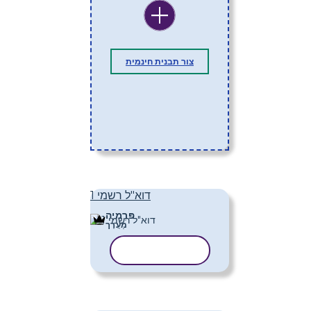
צור תבנית חינמית
דוא"ל רשמי 1
פּרֶמיָה
מַעֲרָך
העתק תבנית