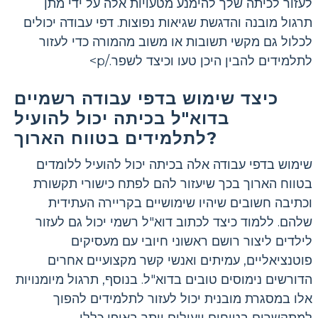
לעזור לכיתה שלך להימנע מטעויות אלה על ידי מתן
תרגול מובנה והדגשת שגיאות נפוצות. דפי עבודה יכולים
לכלול גם מקשי תשובות או משוב מהמורה כדי לעזור
לתלמידים להבין היכן טעו וכיצד לשפר./p>
כיצד שימוש בדפי עבודה רשמיים
בדוא"ל בכיתה יכול להועיל
לתלמידים בטווח הארוך?
שימוש בדפי עבודה אלה בכיתה יכול להועיל ללומדים
בטווח הארוך בכך שיעזור להם לפתח כישורי תקשורת
וכתיבה חשובים שיהיו שימושיים בקריירה העתידית
שלהם. ללמוד כיצד לכתוב דוא"ל רשמי יכול גם לעזור
לילדים ליצור רושם ראשוני חיובי עם מעסיקים
פוטנציאליים, עמיתים ואנשי קשר מקצועיים אחרים
הדורשים נימוסים טובים בדוא"ל. בנוסף, תרגול מיומנויות
אלו במסגרת מובנית יכול לעזור לתלמידים להפוך
למתקשרים בטוחים ויעילים יותר באופן כללי.