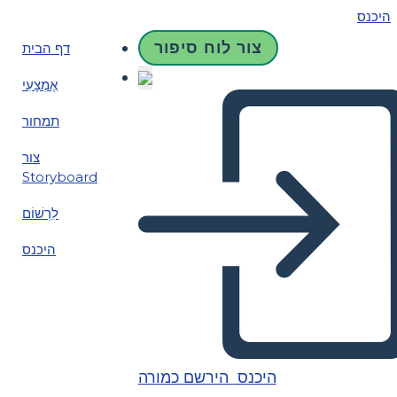
היכנס
צור לוח סיפור
דף הבית
אֶמְצָעִי
תמחור
צור
Storyboard
לִרְשׁוֹם
היכנס
היכנס
הירשם כמורה