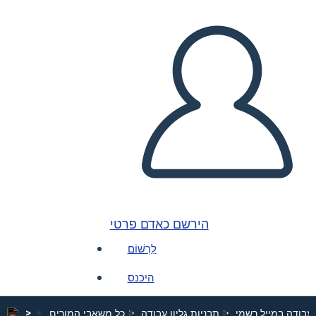
הירשם כאדם פרטי
לִרְשׁוֹם
היכנס
 עבודה במייל רשמי
תבניות גליון עבודה
כל משאבי המורים