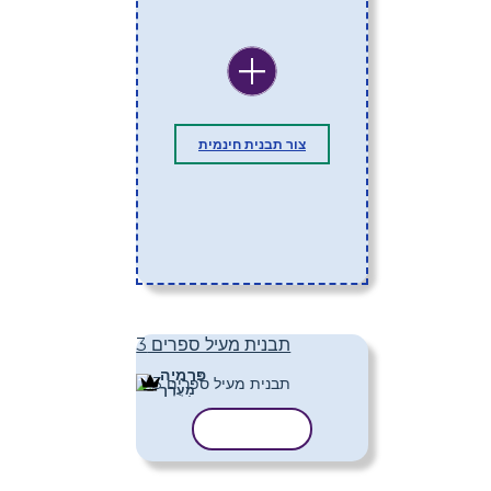
צור תבנית חינמית
תבנית מעיל ספרים 3
פּרֶמיָה
מַעֲרָך
העתק תבנית