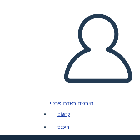
הירשם כאדם פרטי
לִרְשׁוֹם
היכנס