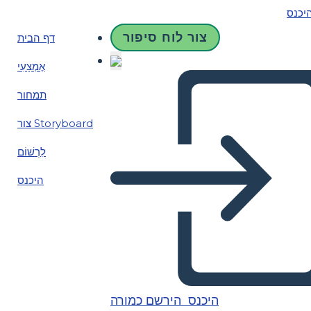
יכנס
צור לוח סיפור
דף הבית
אֶמְצָעִי
תמחור
צור Storyboard
לִרְשׁוֹם
היכנס
היכנס
הירשם כמורה