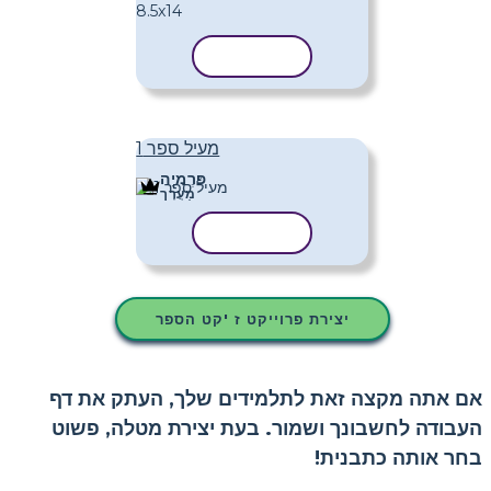
העתק תבנית
מעיל ספר 1
פּרֶמיָה
מַעֲרָך
העתק תבנית
יצירת פרוייקט ז 'קט הספר
אם אתה מקצה זאת לתלמידים שלך, העתק את דף
העבודה לחשבונך ושמור. בעת יצירת מטלה, פשוט
בחר אותה כתבנית!