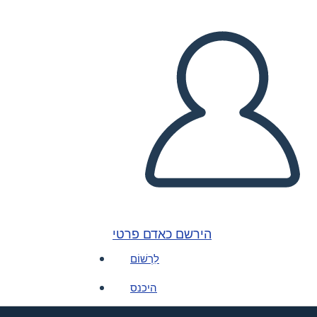
הירשם כאדם פרטי
לִרְשׁוֹם
היכנס