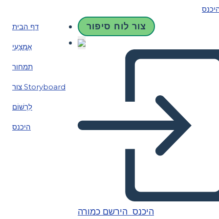
יכנס
צור לוח סיפור
דף הבית
אֶמְצָעִי
תמחור
צור Storyboard
לִרְשׁוֹם
היכנס
היכנס
הירשם כמורה