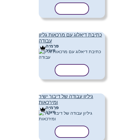
העתק תבנית
כתיבת דיאלוג עם מרכאות גליון
עבודה
פּרֶמיָה
מַעֲרָך
העתק תבנית
גיליון עבודה של דיבור ישיר
ומירכאות
פּרֶמיָה
מַעֲרָך
העתק תבנית