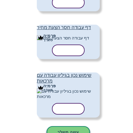
העתק תבנית
דף עבודה חסר הצעת מחיר
פּרֶמיָה
מַעֲרָך
העתק תבנית
שימוש נכון בגיליון עבודה עם
מרכאות
פּרֶמיָה
מַעֲרָך
העתק תבנית
עשה משלך