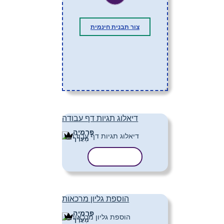
צור תבנית חינמית
דיאלוג תגיות דף עבודה
פּרֶמיָה
מַעֲרָך
העתק תבנית
הוספת גליון מרכאות
פּרֶמיָה
מַעֲרָך