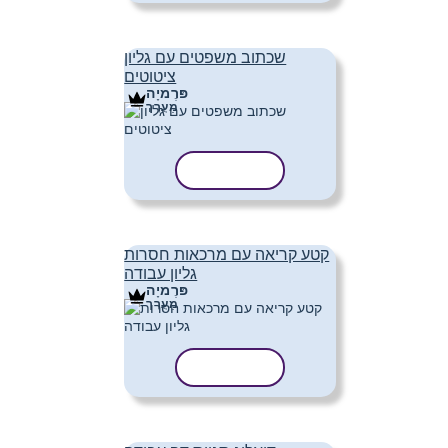
שכתוב משפטים עם גליון
ציטוטים
פּרֶמיָה
מַעֲרָך
העתק תבנית
קטע קריאה עם מרכאות חסרות
גליון עבודה
פּרֶמיָה
מַעֲרָך
העתק תבנית