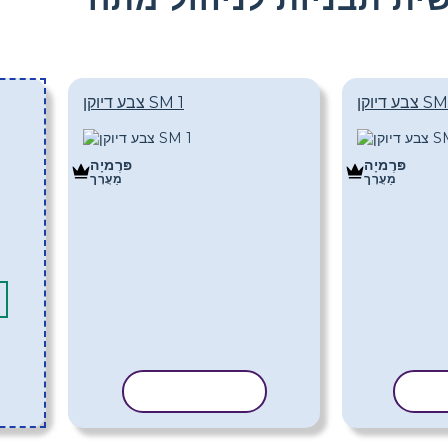
יוקן SM 2
צבע דיוקן SM 1
פּרֶמיָה
פּרֶמיָה
מַעֲרָך
מַעֲרָך
נית
העתק תבנית