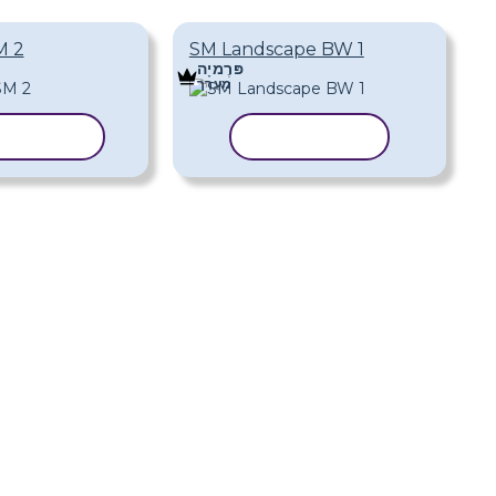
SM Landscape BW 1
צבע נו
פּרֶמיָה
מַעֲרָך
העתק תבנית
העתק תבנ