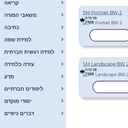
קריאה
SM Portrait BW 2
משאבי המורה
פּרֶמיָה
מַעֲרָך
כתיבה
העתק תבנית
למידת שפה
למידה רגשית חברתית
עזרה בלמידה
SM Landscape BW 
פּרֶמיָה
מַעֲרָך
מַדָע
העתק תבנית
לימודים חברתיים
יסודי מוקדם
דברים כיפיים