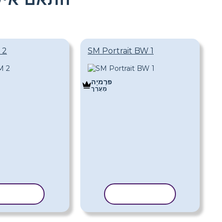
SM Portrait BW 1
צבע ד
פּרֶמיָה
מַעֲרָך
העתק תבנית
העתק תב