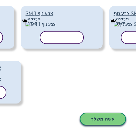
ף SM 2
SM צבע נוף 1
פּרֶמיָה
פּרֶמיָה
מַעֲרָך
מַעֲרָך
ית
העתק תבנית
2
עשה משלך