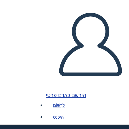
הירשם כאדם פרטי
לִרְשׁוֹם
היכנס