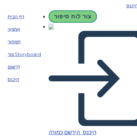
יכנס
צור לוח סיפור
דף הבית
אֶמְצָעִי
תמחור
צור Storyboard
לִרְשׁוֹם
היכנס
היכנס
הירשם כמורה