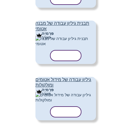
תבנית גיליון עבודה של מבנה
אטומי
פּרֶמיָה
מַעֲרָך
העתק תבנית
גיליון עבודה של מידול אטומים
ומולקולות
פּרֶמיָה
מַעֲרָך
העתק תבנית