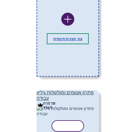
צור תבנית חינמית
פתרון אטומים ומולקולות גיליון
עבודה
פּרֶמיָה
מַעֲרָך
העתק תבנית