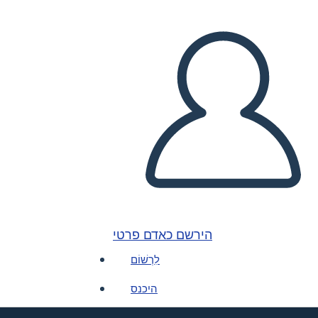
הירשם כאדם פרטי
לִרְשׁוֹם
היכנס