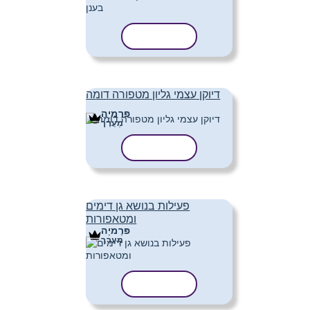
העתק תבנית
דיוקן עצמי גליון מטפורה דומה
פּרֶמיָה
מַעֲרָך
העתק תבנית
פעילות בנושא גן דימים
ומטאפורות
פּרֶמיָה
מַעֲרָך
העתק תבנית