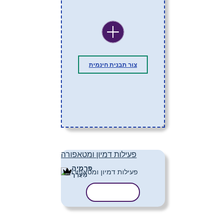
צור תבנית חינמית
פעילות דמיון ומטאפורה
פּרֶמיָה
מַעֲרָך
העתק תבנית