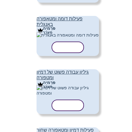
פעילות דומה ומטאפורה
באנגלית
פּרֶמיָה
מַעֲרָך
העתק תבנית
גיליון עבודה פשוט של דמיון
ומטפורה
פּרֶמיָה
מַעֲרָך
העתק תבנית
פעילות דמיון ומטאפורה שחור