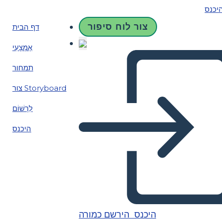
יכנס
צור לוח סיפור
דף הבית
אֶמְצָעִי
תמחור
צור Storyboard
לִרְשׁוֹם
היכנס
היכנס
הירשם כמורה