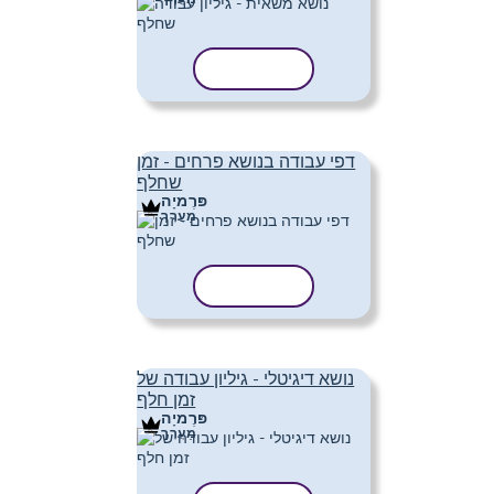
העתק תבנית
דפי עבודה בנושא פרחים - זמן
שחלף
פּרֶמיָה
מַעֲרָך
העתק תבנית
נושא דיגיטלי - גיליון עבודה של
זמן חלף
פּרֶמיָה
מַעֲרָך