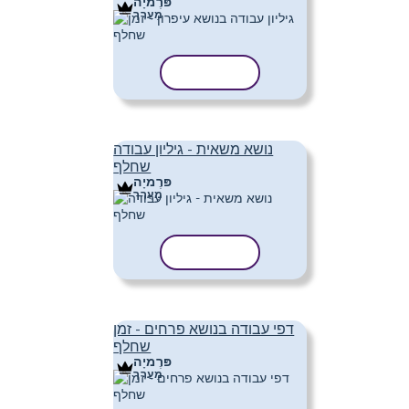
פּרֶמיָה
מַעֲרָך
העתק תבנית
נושא משאית - גיליון עבודה
שחלף
פּרֶמיָה
מַעֲרָך
העתק תבנית
דפי עבודה בנושא פרחים - זמן
שחלף
פּרֶמיָה
מַעֲרָך