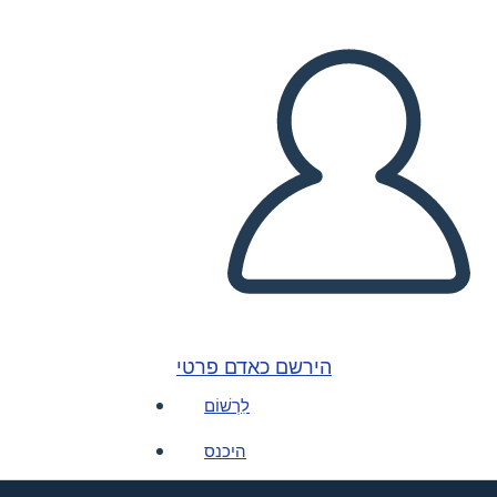
הירשם כאדם פרטי
לִרְשׁוֹם
היכנס