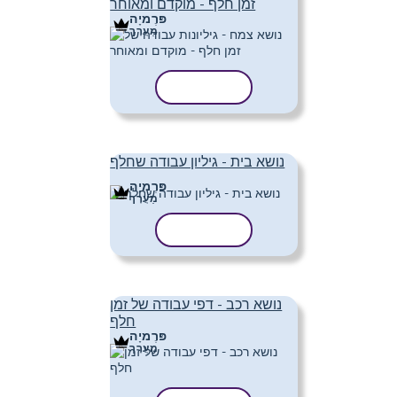
זמן חלף - מוקדם ומאוחר
פּרֶמיָה
מַעֲרָך
העתק תבנית
נושא בית - גיליון עבודה שחלף
פּרֶמיָה
מַעֲרָך
העתק תבנית
נושא רכב - דפי עבודה של זמן
חלף
פּרֶמיָה
מַעֲרָך