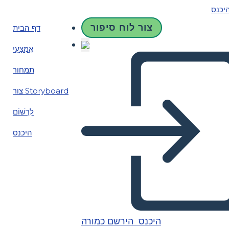
יכנס
צור לוח סיפור
דף הבית
אֶמְצָעִי
תמחור
צור Storyboard
לִרְשׁוֹם
היכנס
היכנס
הירשם כמורה