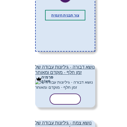
צור תבנית חינמית
נושא דבורה - גיליונות עבודה של
זמן חלף - מוקדם ומאוחר
פּרֶמיָה
מַעֲרָך
העתק תבנית
נושא צמח - גיליונות עבודה של